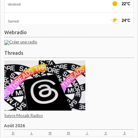
Webradio
Threads
Suivre Mosaik Radios
Août 2026
D
L
M
M
J
V
S