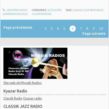
LIEN PERMANENT
CATÉGORIES :
ACTUALITÉS
TAGS :
CAMILLE JULIE BERTHOLET
,
AGRESSION SEXUELLE
0
COMMENTAIRE
Page précédente
2
3
4
5
6
7
8
9
10
Page suivante
Site web de Mosaik Radios
Kyazar Radio
Classik Radio
Quasar radio
CLASSIK JAZZ RADIO