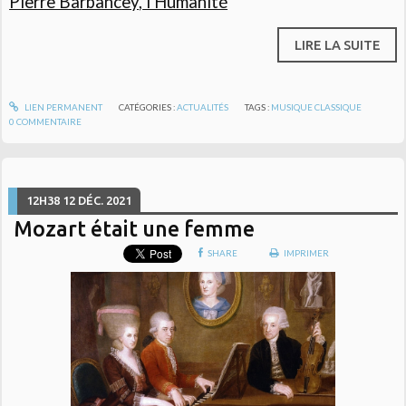
Pierre Barbancey
,
l'Humanité
LIRE LA SUITE
LIEN PERMANENT
CATÉGORIES :
ACTUALITÉS
TAGS :
MUSIQUE CLASSIQUE
0
COMMENTAIRE
12H38
12
DÉC. 2021
Mozart était une femme
SHARE
IMPRIMER