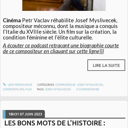
Cinéma
Petr Vaclav réhabilite Josef Myslivecek,
compositeur méconnu, dont la musique a conquis
l’Italie du XVIIIe siècle. Un film sur la création, la
condition féminine et l’élite culturelle.
A écouter ce podcast retraçant une biographie courte
de ce compositeur en cliquant sur cette ligne}}}
LIRE LA SUITE
LIEN PERMANENT
CATÉGORIES :
COMPOSITEUR : JOSEF MYSLIVECEK
,
COMPOSITEURS
,
FILM
TAGS :
JOSEF MYSLIVECEK
0
COMMENTAIRE
18H31
07
JUIN 2023
LES BONS MOTS DE L'HISTOIRE :