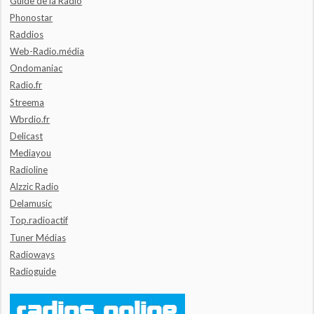
Guide de la Radio
Phonostar
Raddios
Web-Radio.média
Ondomaniac
Radio.fr
Streema
Wbrdio.fr
Delicast
Mediayou
Radioline
Alzzic Radio
Delamusic
Top.radioactif
Tuner Médias
Radioways
Radioguide