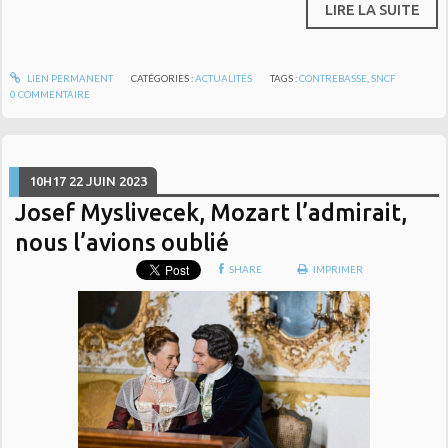
LIRE LA SUITE
LIEN PERMANENT
CATÉGORIES :
ACTUALITÉS
TAGS :
CONTREBASSE
,
SNCF
0
COMMENTAIRE
10H17
22
JUIN 2023
Josef Myslivecek, Mozart l’admirait,
nous l’avions oublié
SHARE
IMPRIMER