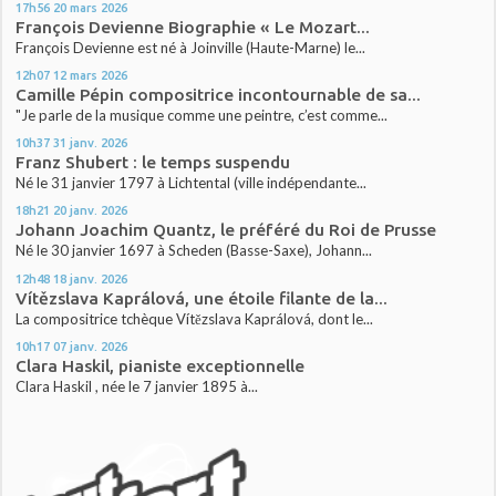
17h56
20
mars 2026
François Devienne Biographie « Le Mozart...
François Devienne est né à Joinville (Haute-Marne) le...
12h07
12
mars 2026
Camille Pépin compositrice incontournable de sa...
"Je parle de la musique comme une peintre, c’est comme...
10h37
31
janv. 2026
Franz Shubert : le temps suspendu
Né le 31 janvier 1797 à Lichtental (ville indépendante...
18h21
20
janv. 2026
Johann Joachim Quantz, le préféré du Roi de Prusse
Né le 30 janvier 1697 à Scheden (Basse-Saxe), Johann...
12h48
18
janv. 2026
Vítězslava Kaprálová, une étoile filante de la...
La compositrice tchèque Vítězslava Kaprálová, dont le...
10h17
07
janv. 2026
Clara Haskil, pianiste exceptionnelle
Clara Haskil , née le 7 janvier 1895 à...