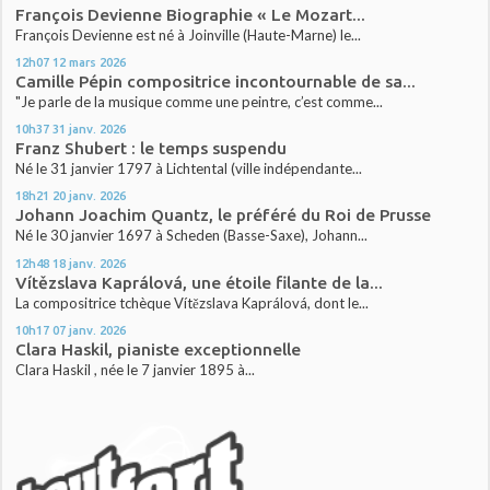
François Devienne Biographie « Le Mozart...
François Devienne est né à Joinville (Haute-Marne) le...
12h07
12
mars 2026
Camille Pépin compositrice incontournable de sa...
"Je parle de la musique comme une peintre, c’est comme...
10h37
31
janv. 2026
Franz Shubert : le temps suspendu
Né le 31 janvier 1797 à Lichtental (ville indépendante...
18h21
20
janv. 2026
Johann Joachim Quantz, le préféré du Roi de Prusse
Né le 30 janvier 1697 à Scheden (Basse-Saxe), Johann...
12h48
18
janv. 2026
Vítězslava Kaprálová, une étoile filante de la...
La compositrice tchèque Vítězslava Kaprálová, dont le...
10h17
07
janv. 2026
Clara Haskil, pianiste exceptionnelle
Clara Haskil , née le 7 janvier 1895 à...