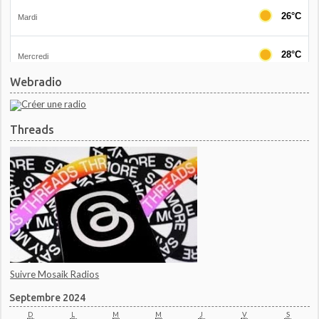
Webradio
Threads
Suivre Mosaik Radios
Septembre 2024
D
L
M
M
J
V
S