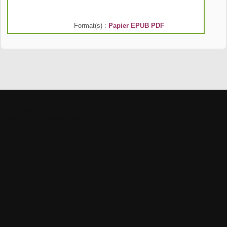
Format(s) :
Papier
EPUB
PDF
Kyazar Radio
Classik Radio
Quasar radio