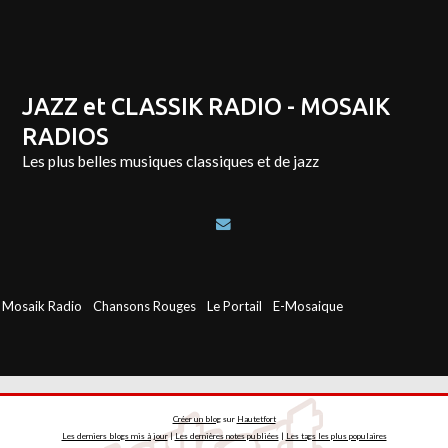
JAZZ et CLASSIK RADIO - MOSAIK
RADIOS
Les plus belles musiques classiques et de jazz
Mosaik Radio
Chansons Rouges
Le Portail
E-Mosaique
Créer un blog
sur
Hautetfort
Les derniers blogs mis à jour
|
Les dernières notes publiées
|
Les tags les plus populaires