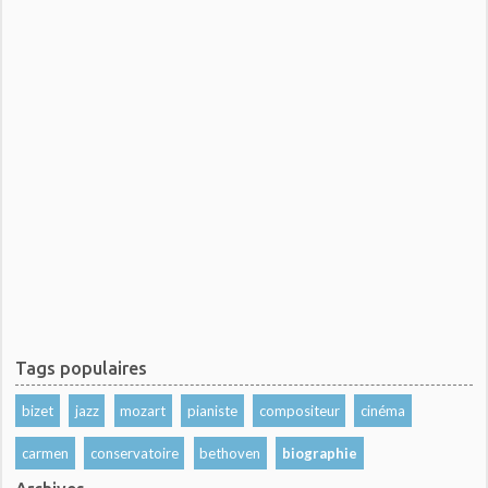
Tags populaires
bizet
jazz
mozart
pianiste
compositeur
cinéma
carmen
conservatoire
bethoven
biographie