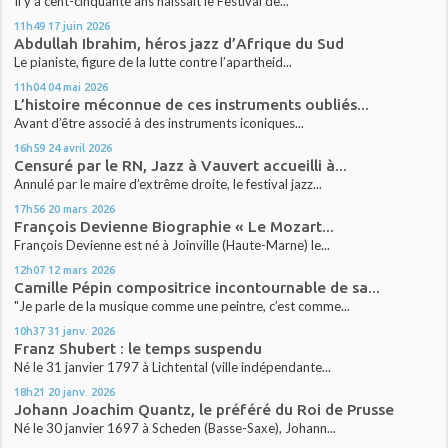
Il y a cent-cinquante ans naissait le Festival de...
11h49
17
juin 2026
Abdullah Ibrahim, héros jazz d’Afrique du Sud
Le pianiste, figure de la lutte contre l’apartheid...
11h04
04
mai 2026
L’histoire méconnue de ces instruments oubliés...
Avant d’être associé à des instruments iconiques...
16h59
24
avril 2026
Censuré par le RN, Jazz à Vauvert accueilli à...
Annulé par le maire d’extrême droite, le festival jazz...
17h56
20
mars 2026
François Devienne Biographie « Le Mozart...
François Devienne est né à Joinville (Haute-Marne) le...
12h07
12
mars 2026
Camille Pépin compositrice incontournable de sa...
"Je parle de la musique comme une peintre, c’est comme...
10h37
31
janv. 2026
Franz Shubert : le temps suspendu
Né le 31 janvier 1797 à Lichtental (ville indépendante...
18h21
20
janv. 2026
Johann Joachim Quantz, le préféré du Roi de Prusse
Né le 30 janvier 1697 à Scheden (Basse-Saxe), Johann...