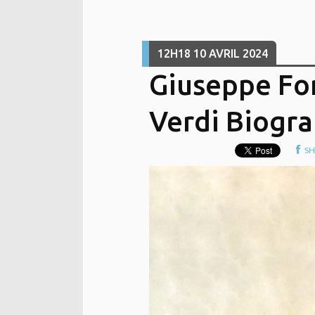
12H18
10
AVRIL 2024
Giuseppe Fo
Verdi Biograp
SH