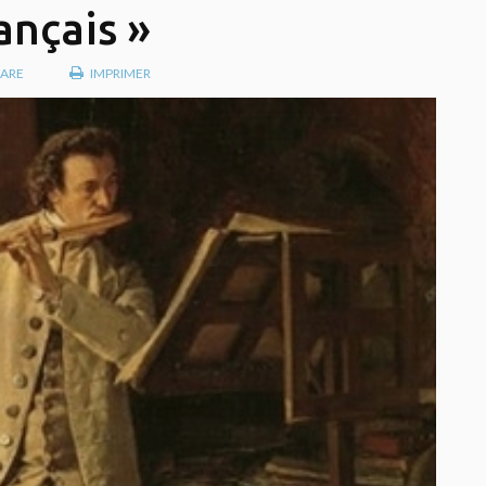
ançais »
ARE
IMPRIMER