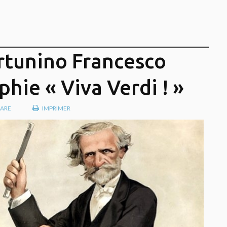
rtunino Francesco
hie « Viva Verdi ! »
ARE
IMPRIMER