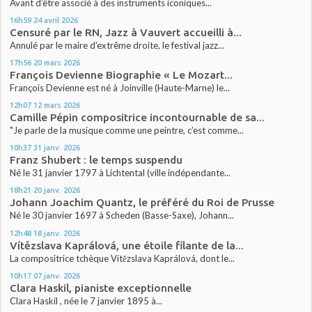
Avant d’être associé à des instruments iconiques...
16h59
24
avril 2026
Censuré par le RN, Jazz à Vauvert accueilli à...
Annulé par le maire d’extrême droite, le festival jazz...
17h56
20
mars 2026
François Devienne Biographie « Le Mozart...
François Devienne est né à Joinville (Haute-Marne) le...
12h07
12
mars 2026
Camille Pépin compositrice incontournable de sa...
"Je parle de la musique comme une peintre, c’est comme...
10h37
31
janv. 2026
Franz Shubert : le temps suspendu
Né le 31 janvier 1797 à Lichtental (ville indépendante...
18h21
20
janv. 2026
Johann Joachim Quantz, le préféré du Roi de Prusse
Né le 30 janvier 1697 à Scheden (Basse-Saxe), Johann...
12h48
18
janv. 2026
Vítězslava Kaprálová, une étoile filante de la...
La compositrice tchèque Vítězslava Kaprálová, dont le...
10h17
07
janv. 2026
Clara Haskil, pianiste exceptionnelle
Clara Haskil , née le 7 janvier 1895 à...