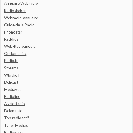
Annuaire Webradio
Radioshaker
Webradio-annuaire
Guide de la Radio
Phonostar
Raddios
Web-Radio.média
Ondomaniac
Radio.fr
Streema
Wbrdio.fr
Delicast
Mediayou
Radioline
Alzzic Radio
Delamusic
Top.radioactif
Tuner Médias
Radioways