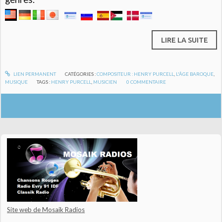
LIRE LA SUITE
LIEN PERMANENT
CATÉGORIES :
COMPOSITEUR : HENRY PURCELL
,
L'ÂGE BAROQUE
,
MUSIQUE
TAGS :
HENRY PURCELL
,
MUSICIEN
0
COMMENTAIRE
Site web de Mosaik Radios