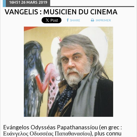
16H51
26
MARS 2019
VANGELIS : MUSICIEN DU CINEMA
SHARE
IMPRIMER
Evángelos Odysséas Papathanassíou (en grec :
Ευάνγελος Οδυσσέας Παπαθανασίου), plus connu