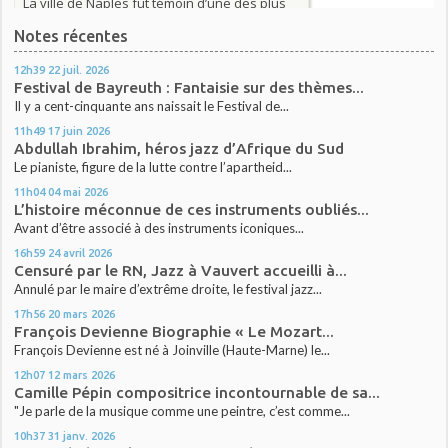
Notes récentes
12h39
22
juil. 2026
Festival de Bayreuth : Fantaisie sur des thèmes...
Il y a cent-cinquante ans naissait le Festival de...
11h49
17
juin 2026
Abdullah Ibrahim, héros jazz d’Afrique du Sud
Le pianiste, figure de la lutte contre l’apartheid...
11h04
04
mai 2026
L’histoire méconnue de ces instruments oubliés...
Avant d’être associé à des instruments iconiques...
16h59
24
avril 2026
Censuré par le RN, Jazz à Vauvert accueilli à...
Annulé par le maire d’extrême droite, le festival jazz...
17h56
20
mars 2026
François Devienne Biographie « Le Mozart...
François Devienne est né à Joinville (Haute-Marne) le...
12h07
12
mars 2026
Camille Pépin compositrice incontournable de sa...
"Je parle de la musique comme une peintre, c’est comme...
10h37
31
janv. 2026