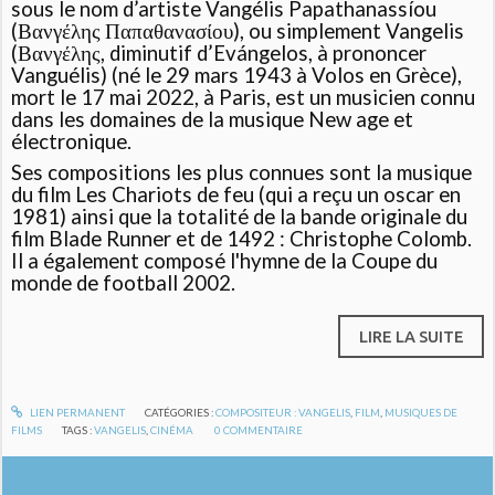
sous le nom d’artiste Vangélis Papathanassíou
(Βανγέλης Παπαθανασίου), ou simplement Vangelis
(Βανγέλης, diminutif d’Evángelos, à prononcer
Vanguélis) (né le 29 mars 1943 à Volos en Grèce),
mort le
17 mai 2022, à Paris,
est un musicien connu
dans les domaines de la musique New age et
électronique.
Ses compositions les plus connues sont la musique
du film Les Chariots de feu (qui a reçu un oscar en
1981) ainsi que la totalité de la bande originale du
film Blade Runner et de 1492 : Christophe Colomb.
Il a également composé l'hymne de la Coupe du
monde de football 2002.
LIRE LA SUITE
LIEN PERMANENT
CATÉGORIES :
COMPOSITEUR : VANGELIS
,
FILM
,
MUSIQUES DE
FILMS
TAGS :
VANGELIS
,
CINÉMA
0
COMMENTAIRE