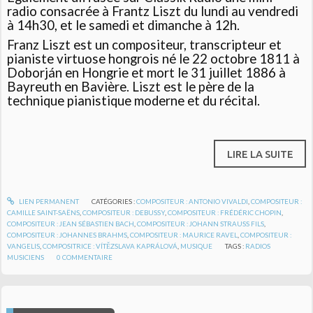
radio consacrée à Frantz Liszt du lundi au vendredi
à 14h30, et le samedi et dimanche à 12h.
Franz Liszt est un compositeur, transcripteur et
pianiste virtuose hongrois né le 22 octobre 1811 à
Doborján en Hongrie et mort le 31 juillet 1886 à
Bayreuth en Bavière. Liszt est le père de la
technique pianistique moderne et du récital.
LIRE LA SUITE
LIEN PERMANENT
CATÉGORIES :
COMPOSITEUR : ANTONIO VIVALDI
,
COMPOSITEUR :
CAMILLE SAINT-SAËNS
,
COMPOSITEUR : DEBUSSY
,
COMPOSITEUR : FRÉDÉRIC CHOPIN
,
COMPOSITEUR : JEAN SÉBASTIEN BACH
,
COMPOSITEUR : JOHANN STRAUSS FILS
,
COMPOSITEUR : JOHANNES BRAHMS
,
COMPOSITEUR : MAURICE RAVEL
,
COMPOSITEUR :
VANGELIS
,
COMPOSITRICE : VÍTĚZSLAVA KAPRÁLOVÁ
,
MUSIQUE
TAGS :
RADIOS
MUSICIENS
0
COMMENTAIRE