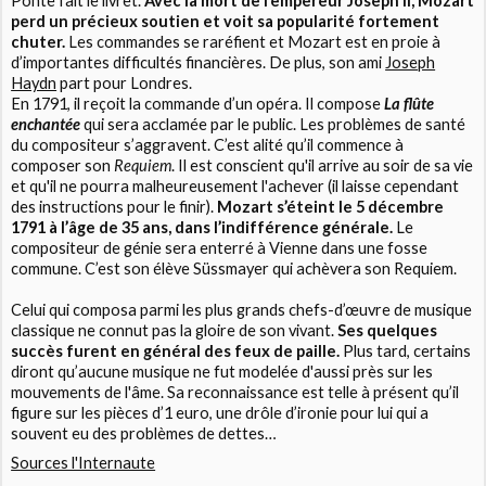
Ponte fait le livret.
Avec la mort de l’empereur Joseph II, Mozart
perd un précieux soutien et voit sa popularité fortement
chuter.
Les commandes se raréfient et Mozart est en proie à
d’importantes difficultés financières. De plus, son ami
Joseph
Haydn
part pour Londres.
En 1791, il reçoit la commande d’un opéra. Il compose
La flûte
enchantée
qui sera acclamée par le public. Les problèmes de santé
du compositeur s’aggravent. C’est alité qu’il commence à
composer son
Requiem
. Il est conscient qu'il arrive au soir de sa vie
et qu'il ne pourra malheureusement l'achever (il laisse cependant
des instructions pour le finir).
Mozart s’éteint le 5 décembre
1791 à l’âge de 35 ans, dans l’indifférence générale.
Le
compositeur de génie sera enterré à Vienne dans une fosse
commune. C’est son élève Süssmayer qui achèvera son Requiem.
Celui qui composa parmi les plus grands chefs-d’œuvre de musique
classique ne connut pas la gloire de son vivant.
Ses quelques
succès furent en général des feux de paille.
Plus tard, certains
diront qu’aucune musique ne fut modelée d'aussi près sur les
mouvements de l'âme. Sa reconnaissance est telle à présent qu’il
figure sur les pièces d’1 euro, une drôle d’ironie pour lui qui a
souvent eu des problèmes de dettes…
Sources l'Internaute