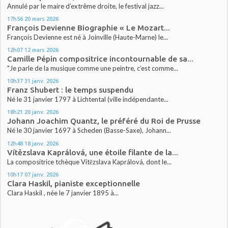
Annulé par le maire d’extrême droite, le festival jazz...
17h56
20
mars 2026
François Devienne Biographie « Le Mozart...
François Devienne est né à Joinville (Haute-Marne) le...
12h07
12
mars 2026
Camille Pépin compositrice incontournable de sa...
"Je parle de la musique comme une peintre, c’est comme...
10h37
31
janv. 2026
Franz Shubert : le temps suspendu
Né le 31 janvier 1797 à Lichtental (ville indépendante...
18h21
20
janv. 2026
Johann Joachim Quantz, le préféré du Roi de Prusse
Né le 30 janvier 1697 à Scheden (Basse-Saxe), Johann...
12h48
18
janv. 2026
Vítězslava Kaprálová, une étoile filante de la...
La compositrice tchèque Vítězslava Kaprálová, dont le...
10h17
07
janv. 2026
Clara Haskil, pianiste exceptionnelle
Clara Haskil , née le 7 janvier 1895 à...