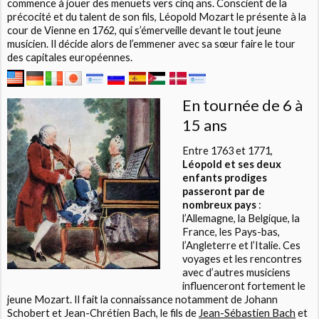
commence à jouer des menuets vers cinq ans. Conscient de la
précocité et du talent de son fils, Léopold Mozart le présente à la
cour de Vienne en 1762, qui s’émerveille devant le tout jeune
musicien. Il décide alors de l’emmener avec sa sœur faire le tour
des capitales européennes.
En tournée de 6 à
15 ans
Entre 1763 et 1771,
Léopold et ses deux
enfants prodiges
passeront par de
nombreux pays
:
l’Allemagne, la Belgique, la
France, les Pays-bas,
l’Angleterre et l’Italie. Ces
voyages et les rencontres
avec d’autres musiciens
influenceront fortement le
jeune Mozart. Il fait la connaissance notamment de Johann
Schobert et Jean-Chrétien Bach, le fils de
Jean-Sébastien Bach
et