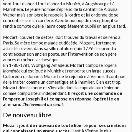
vont tout d’abord tout d'abord à Munich, à Augsbourg et à
Mannheim. Le jeune homme s’éprend de la cantatrice Aloysia
Weber mais son père le rappelle à l’ordre et lui ordonne de se
concentrer sur sa carrière. Avec beaucoup de déception, il se
rendra compte qu’elle l’aura complètement oublié un an plus tard.
Mozart, couvert de dettes, doit trouver du travail et se rend à
Paris. Sa mère tombe malade et décède. Mozart, fortement
attristé, revient dans sa ville natale en juin 1779. Il reprend à
contrecœur son ancien poste, sur l’intervention de son père
auprès du prince-archevêque.
En 1780-1781, Wolfgang Amadeus Mozart compose l’opéra
Idoménée
qui est joué à Munich et remporte un large succès.
Colloredo ordonne à Mozart de le rejoindre à Vienne. Il continue
de le traiter comme un domestique et à l’humilier. C’en est trop,
Mozart démissionne et s'installe dans la capitale autrichienne
comme compositeur indépendant.
Il reçoit une commande de
l’empereur
Joseph II
et compose en réponse l’opérette en
allemand
L’Enlèvement au sérail.
De nouveau libre
Mozart jouit de nouveau de toute liberté pour ses créations
qui connaissent un grand succès.
Il est à Vienne, le plus