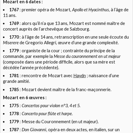
Mozart en 6 dates :
1767
: premier opéra de Mozart,
Apollo et Hyacinthus
, à l’âge de
11 ans.
1769
: alors qu’il n’a que 13 ans, Mozart est nommé maître de
concert auprès de l’archevêque de Salzbourg.
1770
: à l’âge de 14 ans, retranscription en une seule écoute du
Miserere
de Gregorio Allegri, œuvre d’une grande complexité.
1779
: organiste de la cour ; contrainte du principe de la
commande, par exemple la
Messe du couronnement en ut majeur
(composée dans une période difficile, alors que sa mère est
décédée l’année précédente).
1781
: rencontre de Mozart avec
Haydn
; naissance d’une
grande amitié.
1785
: Mozart devient maître de la franc-maçonnerie.
Mozart en 6 œuvres :
1775
:
Concertos pour violon n°3, 4 et 5.
1778
:
Concerto pour flûte et harpe.
1779
: Messe du Couronnement (en ut majeur).
1787
:
Don Giovanni
, opéra en deux actes, en italien, sur un