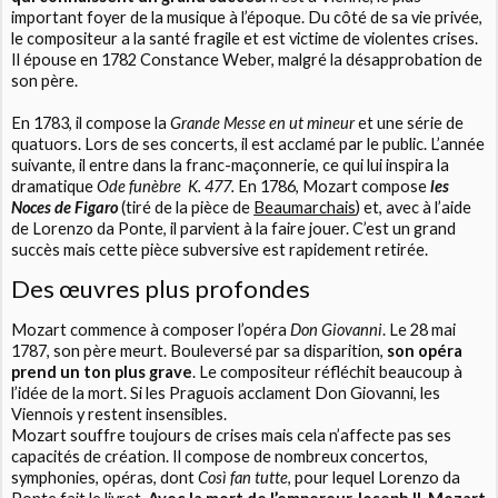
important foyer de la musique à l’époque. Du côté de sa vie privée,
le compositeur a la santé fragile et est victime de violentes crises.
Il épouse en 1782 Constance Weber, malgré la désapprobation de
son père.
En 1783, il compose la
Grande Messe en ut mineur
et une série de
quatuors. Lors de ses concerts, il est acclamé par le public. L’année
suivante, il entre dans la franc-maçonnerie, ce qui lui inspira la
dramatique
Ode funèbre K. 477.
En 1786, Mozart compose
les
Noces de Figaro
(tiré de la pièce de
Beaumarchais
) et, avec à l’aide
de Lorenzo da Ponte, il parvient à la faire jouer. C’est un grand
succès mais cette pièce subversive est rapidement retirée.
Des œuvres plus profondes
Mozart commence à composer l’opéra
Don Giovanni
. Le 28 mai
1787, son père meurt. Bouleversé par sa disparition,
son opéra
prend un ton plus grave
. Le compositeur réfléchit beaucoup à
l’idée de la mort. Si les Praguois acclament Don Giovanni, les
Viennois y restent insensibles.
Mozart souffre toujours de crises mais cela n’affecte pas ses
capacités de création. Il compose de nombreux concertos,
symphonies, opéras, dont
Così fan tutte
, pour lequel Lorenzo da