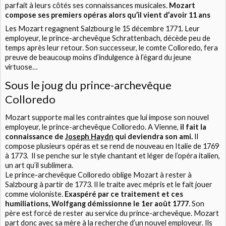
parfait à leurs côtés ses connaissances musicales.
Mozart
compose ses premiers opéras alors qu’il vient d’avoir 11 ans
Les Mozart regagnent Salzbourg le 15 décembre 1771. Leur
employeur, le prince-archevêque Schrattenbach, décède peu de
temps après leur retour. Son successeur, le comte Colloredo, fera
preuve de beaucoup moins d’indulgence à l’égard du jeune
virtuose…
Sous le joug du prince-archevêque
Colloredo
Mozart supporte mal les contraintes que lui impose son nouvel
employeur, le prince-archevêque Colloredo. A Vienne,
il fait la
connaissance de
Joseph Haydn
qui deviendra son ami.
Il
compose plusieurs opéras et se rend de nouveau en Italie de 1769
à 1773. Il se penche sur le style chantant et léger de l’opéra italien,
un art qu’il sublimera.
Le prince-archevêque Colloredo oblige Mozart à rester à
Salzbourg à partir de 1773. Il le traite avec mépris et le fait jouer
comme violoniste.
Exaspéré par ce traitement et ces
humiliations, Wolfgang démissionne le 1er août 1777
. Son
père est forcé de rester au service du prince-archevêque. Mozart
part donc avec sa mère à la recherche d’un nouvel employeur. Ils