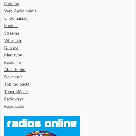
Raddios
Web-Radio.média
Ondomaniac
Radio.fr
Streema
Wbrdio.fr
Delicast
Mediayou
Radioline
Alzzic Radio
Delamusic
Top.radioactif
Tuner Médias
Radioways
Radioguide