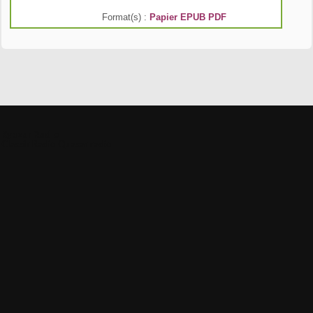
Format(s) :
Papier
EPUB
PDF
Kyazar Radio
Classik Radio
Quasar radio