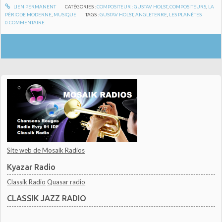
LIEN PERMANENT
CATÉGORIES :
COMPOSITEUR : GUSTAV HOLST
,
COMPOSITEURS
,
LA
PÉRIODE MODERNE
,
MUSIQUE
TAGS :
GUSTAV HOLST
,
ANGLETERRE
,
LES PLANÈTES
0
COMMENTAIRE
Site web de Mosaik Radios
Kyazar Radio
Classik Radio
Quasar radio
CLASSIK JAZZ RADIO