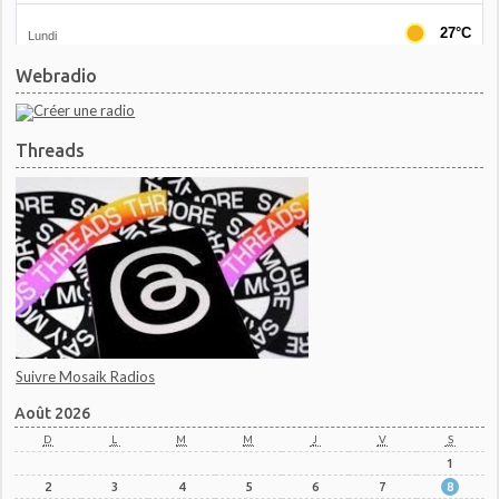
Webradio
Threads
Suivre Mosaik Radios
Août 2026
D
L
M
M
J
V
S
1
2
3
4
5
6
7
8