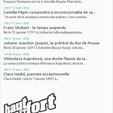
François Devienne est né à Joinville (Haute-Marne) le...
12h07
12
mars 2026
Camille Pépin compositrice incontournable de sa...
"Je parle de la musique comme une peintre, c’est comme...
10h37
31
janv. 2026
Franz Shubert : le temps suspendu
Né le 31 janvier 1797 à Lichtental (ville indépendante...
18h21
20
janv. 2026
Johann Joachim Quantz, le préféré du Roi de Prusse
Né le 30 janvier 1697 à Scheden (Basse-Saxe), Johann...
12h48
18
janv. 2026
Vítězslava Kaprálová, une étoile filante de la...
La compositrice tchèque Vítězslava Kaprálová, dont le...
10h17
07
janv. 2026
Clara Haskil, pianiste exceptionnelle
Clara Haskil , née le 7 janvier 1895 à...