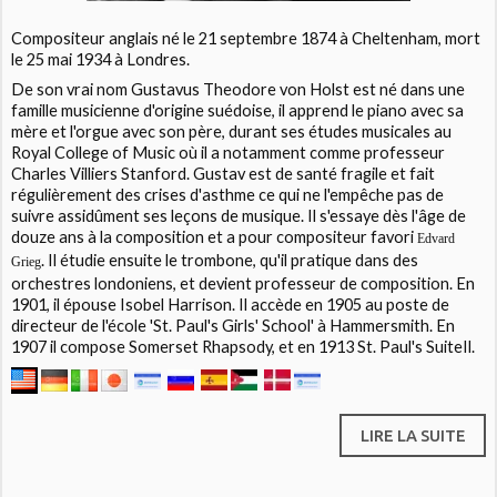
Compositeur anglais né le 21 septembre 1874 à Cheltenham, mort
le 25 mai 1934 à Londres.
De son vrai nom Gustavus Theodore von Holst est né dans une
famille musicienne d'origine suédoise, il apprend le piano avec sa
mère et l'orgue avec son père, durant ses études musicales au
Royal College of Music où il a notamment comme professeur
Charles Villiers Stanford. Gustav est de santé fragile et fait
régulièrement des crises d'asthme ce qui ne l'empêche pas de
suivre assidûment ses leçons de musique. Il s'essaye dès l'âge de
douze ans à la composition et a pour compositeur favori
Edvard
. Il étudie ensuite le trombone, qu'il pratique dans des
Grieg
orchestres londoniens, et devient professeur de composition. En
1901, il épouse Isobel Harrison. Il accède en 1905 au poste de
directeur de l'école 'St. Paul's Girls' School' à Hammersmith. En
1907 il compose Somerset Rhapsody, et en 1913 St. Paul's SuiteIl.
LIRE LA SUITE