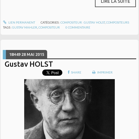
LIRE LA SUITE
LIEN PERMANENT
CATÉGORIES :
COMPOSITEUR : GUSTAV HOLST
,
COMPOSITEURS
TAGS :
GUSTAV MAHLER
,
COMPOSITEUR
0
COMMENTAIRE
18H49
28
MAI 2015
Gustav HOLST
SHARE
IMPRIMER