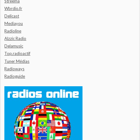
Streema
Wbrdio.fr
Delicast
Mediayou
Radioline
Alzzic Radio
Delamusic
Top.radioactif
Tuner Médias
Radioways
Radioguide