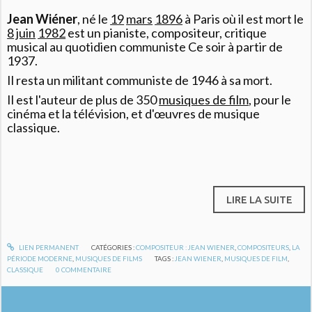
Jean Wiéner
, né le
19
mars
1896
à Paris où il est mort le
8
juin
1982
est un pianiste, compositeur, critique
musical au quotidien communiste Ce soir à partir de
1937.
Il resta un militant communiste de 1946 à sa mort.
Il est l'auteur de plus de 350
musiques de film
, pour le
cinéma et la télévision, et d'œuvres de musique
classique.
LIRE LA SUITE
LIEN PERMANENT
CATÉGORIES :
COMPOSITEUR : JEAN WIENER
,
COMPOSITEURS
,
LA
PÉRIODE MODERNE
,
MUSIQUES DE FILMS
TAGS :
JEAN WIENER
,
MUSIQUES DE FILM
,
CLASSIQUE
0
COMMENTAIRE