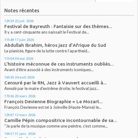
Notes récentes
12h39
22
juil. 2026
Festival de Bayreuth : Fantaisie sur des thèmes...
Il y a cent-cinquante ans naissait le Festival de...
11h49
17
juin 2026
Abdullah Ibrahim, héros jazz d’Afrique du Sud
Le pianiste, figure de la lutte contre l’apartheid...
11h04
04
mai 2026
L’histoire méconnue de ces instruments oubliés...
Avant d’être associé à des instruments iconiques...
16h59
24
avril 2026
Censuré par le RN, Jazz à Vauvert accueilli à...
Annulé par le maire d’extrême droite, le festival jazz...
17h56
20
mars 2026
François Devienne Biographie « Le Mozart...
François Devienne est né à Joinville (Haute-Marne) le...
12h07
12
mars 2026
Camille Pépin compositrice incontournable de sa...
"Je parle de la musique comme une peintre, c’est comme...
10h37
31
janv. 2026