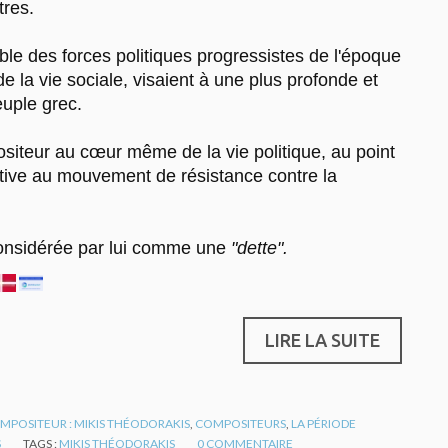
tres.
le des forces politiques progressistes de l'époque
de la vie sociale, visaient à une plus profonde et
uple grec.
iteur au cœur même de la vie politique, au point
active au mouvement de résistance contre la
 considérée par lui comme une
"dette".
LIRE LA SUITE
MPOSITEUR : MIKIS THÉODORAKIS
,
COMPOSITEURS
,
LA PÉRIODE
S
TAGS :
MIKIS THÉODORAKIS
0
COMMENTAIRE