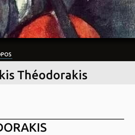
OPOS
kis Théodorakis
DORAKIS