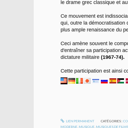
le drame grec classique et au
Ce mouvement est indissociab
qui, outre la démocratisation 
plus ample renaissance du pe
Ceci amène souvent le compos
d'entraîner sa participation 
dictature militaire
(1967-74).
Cette participation est ainsi
LIEN PERMANENT
CATÉGORIES :
CO
MODERNE
,
MUSIQUE
,
MUSIQUES DE FILM