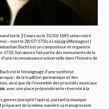
mand (né le 21 mars ou le 31/03/1685 selon notre
ne) – mort le 28/07/1750, à Leipzig (Allemagne) )
ebastian Bach) est un compositeur et organiste
en 1750. Son œuvre fait partie des monuments de la
 d’une reconnaissance universelle dans l’histoire de
 Bach est le témoignage d’une synthèse
roque : de la tradition germanique et des
aises, ainsi que de l’ensemble des procédés musicaux
que
, avec une place prépondérante réservée à la
les genres (excepté l’opéra), portant la musique
et préparant de la même manière sa transgression