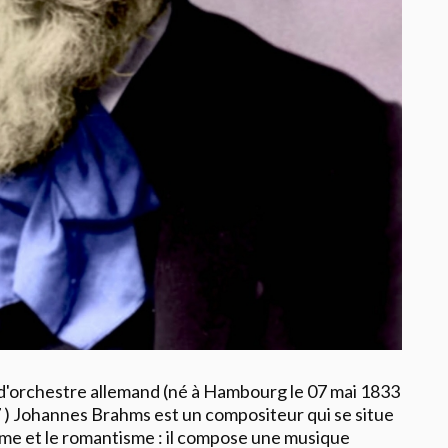
 d'orchestre allemand (né à Hambourg le 07 mai 1833
97 ) Johannes Brahms est un compositeur qui se situe
isme et le romantisme : il compose une musique