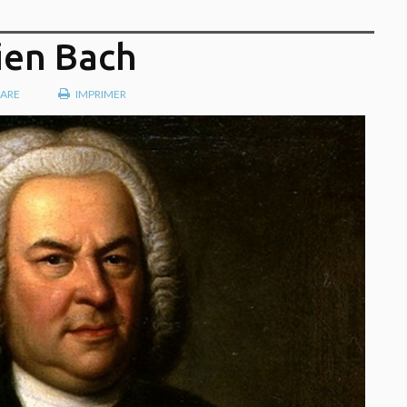
ien Bach
ARE
IMPRIMER