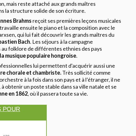
n, mais reste attaché aux grands maîtres
s la structure solide de son écriture.
nnes Brahms
reçoit ses premières leçons musicales
travaille ensuite le piano et la composition avec le
en, qui lui fait découvrir les grands maîtres du
bastien Bach
. Les séjours à la campagne
au folklore de différentes ethnies des pays
la musique populaire hongroise
.
fessionnelles lui permettent d'acquérir aussi une
ure chorale et chambriste.
Très sollicité comme
rchestre à la fois dans son pays et à l’étranger, il ne
 à obtenir un poste stable dans sa ville natale et se
nne en 1862
, où il passera toute sa vie.
S POUR