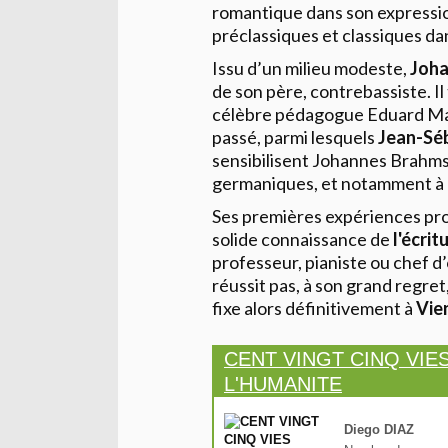
romantique dans son expressio
préclassiques et classiques dan
Issu d’un milieu modeste,
Joha
de son père, contrebassiste. Il 
célèbre pédagogue Eduard Marxs
passé, parmi lesquels
Jean-Sé
sensibilisent Johannes Brahms 
germaniques, et notamment à
Ses premières expériences pro
solide connaissance de
l'écrit
professeur, pianiste ou chef d’o
réussit pas, à son grand regret,
fixe alors définitivement à
Vie
CENT VINGT CINQ VIE
L'HUMANITE
Diego DIAZ