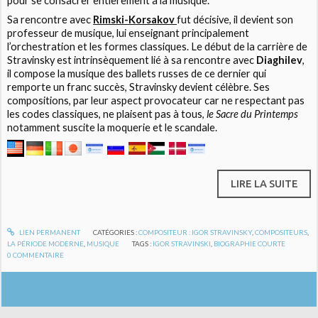
pour se consacrer entièrement à la musique.
Sa rencontre avec
Rimski-Korsakov
fut décisive, il devient son
professeur de musique, lui enseignant principalement
l’orchestration et les formes classiques. Le début de la carrière de
Stravinsky est intrinsèquement lié à sa rencontre avec
Diaghilev
,
il compose la musique des ballets russes de ce dernier qui
remporte un franc succès, Stravinsky devient célèbre. Ses
compositions, par leur aspect provocateur car ne respectant pas
les codes classiques, ne plaisent pas à tous,
le Sacre du Printemps
notamment suscite la moquerie et le scandale.
LIRE LA SUITE
LIEN PERMANENT
CATÉGORIES :
COMPOSITEUR : IGOR STRAVINSKY
,
COMPOSITEURS
,
LA PÉRIODE MODERNE
,
MUSIQUE
TAGS :
IGOR STRAVINSKI
,
BIOGRAPHIE COURTE
0
COMMENTAIRE