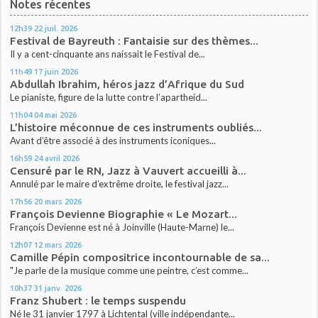
Notes récentes
12h39
22
juil. 2026
Festival de Bayreuth : Fantaisie sur des thèmes...
Il y a cent-cinquante ans naissait le Festival de...
11h49
17
juin 2026
Abdullah Ibrahim, héros jazz d’Afrique du Sud
Le pianiste, figure de la lutte contre l’apartheid...
11h04
04
mai 2026
L’histoire méconnue de ces instruments oubliés...
Avant d’être associé à des instruments iconiques...
16h59
24
avril 2026
Censuré par le RN, Jazz à Vauvert accueilli à...
Annulé par le maire d’extrême droite, le festival jazz...
17h56
20
mars 2026
François Devienne Biographie « Le Mozart...
François Devienne est né à Joinville (Haute-Marne) le...
12h07
12
mars 2026
Camille Pépin compositrice incontournable de sa...
"Je parle de la musique comme une peintre, c’est comme...
10h37
31
janv. 2026
Franz Shubert : le temps suspendu
Né le 31 janvier 1797 à Lichtental (ville indépendante...