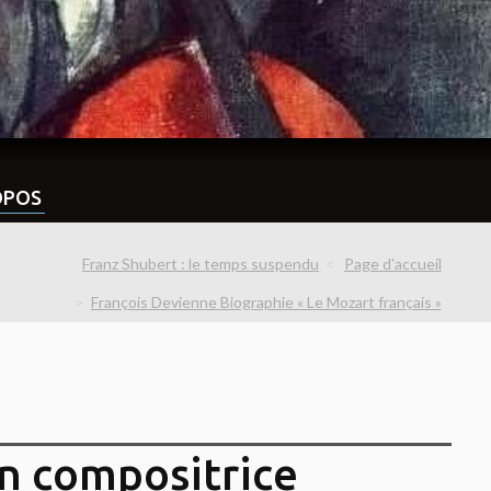
OPOS
Franz Shubert : le temps suspendu
Page d'accueil
François Devienne Biographie « Le Mozart français »
n compositrice