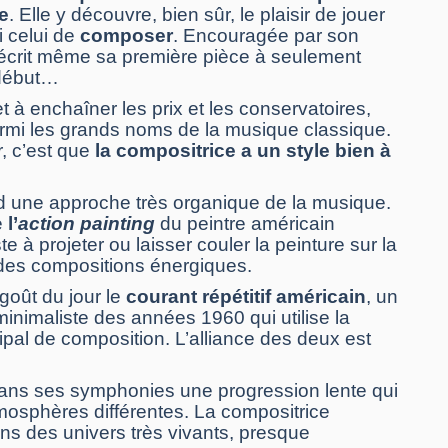
e
. Elle y découvre, bien sûr, le plaisir de jouer
i celui de
composer
. Encouragée par son
e écrit même sa première pièce à seulement
e début…
t à enchaîner les prix et les conservatoires,
armi les grands noms de la musique classique.
r, c’est que
la compositrice a un style bien à
rd une approche très organique de la musique.
e
l’
action painting
du peintre américain
e à projeter ou laisser couler la peinture sur la
si des compositions énergiques.
goût du jour le
courant répétitif américain
, un
inimaliste des années 1960 qui utilise la
cipal de composition. L’alliance des deux est
dans ses symphonies une progression lente qui
mosphères différentes. La compositrice
ns des univers très vivants, presque