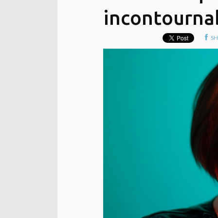
incontourna
SH