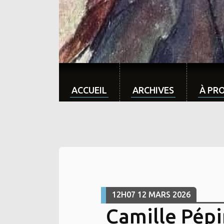
ACCUEIL
ARCHIVES
À PR
12H07
12
MARS 2026
Camille Pépi