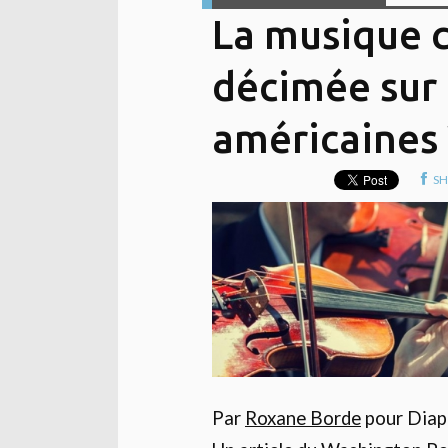
La musique c
décimée sur 
américaines 
SH
Par
Roxane Borde
pour Dia