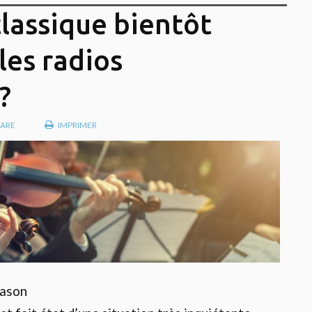
lassique bientôt
les radios
?
ARE
IMPRIMER
pason