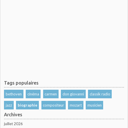
Tags populaires
bethoven
cinéma
carmen
don giovanni
classik radio
jazz
biographie
compositeur
mozart
musicien
Archives
juillet 2026