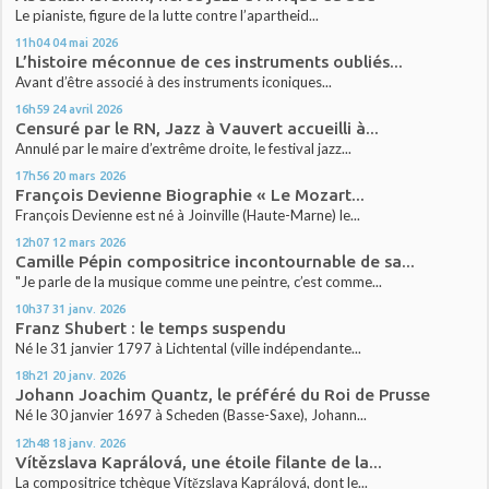
Le pianiste, figure de la lutte contre l’apartheid...
11h04
04
mai 2026
L’histoire méconnue de ces instruments oubliés...
Avant d’être associé à des instruments iconiques...
16h59
24
avril 2026
Censuré par le RN, Jazz à Vauvert accueilli à...
Annulé par le maire d’extrême droite, le festival jazz...
17h56
20
mars 2026
François Devienne Biographie « Le Mozart...
François Devienne est né à Joinville (Haute-Marne) le...
12h07
12
mars 2026
Camille Pépin compositrice incontournable de sa...
"Je parle de la musique comme une peintre, c’est comme...
10h37
31
janv. 2026
Franz Shubert : le temps suspendu
Né le 31 janvier 1797 à Lichtental (ville indépendante...
18h21
20
janv. 2026
Johann Joachim Quantz, le préféré du Roi de Prusse
Né le 30 janvier 1697 à Scheden (Basse-Saxe), Johann...
12h48
18
janv. 2026
Vítězslava Kaprálová, une étoile filante de la...
La compositrice tchèque Vítězslava Kaprálová, dont le...