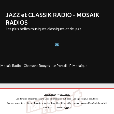
JAZZ et CLASSIK RADIO - MOSAIK
RADIOS
Les plus belles musiques classiques et de jazz
Mosaik Radio
Chansons Rouges
Le Portail
E-Mosaique
Créer un blog
sur
Hautetfort
Les derniers blogs mis à jour
|
Les dernières notes publiées
|
Les tags les plus populaires
Déclarer un contenu illicite
|
Mentions légales de ce blog
|
Hautetfort
est une marque déposée de la société
talkSpirit | Créez votre
blog
!