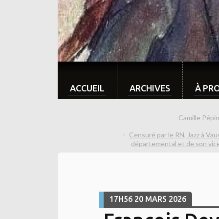
ACCUEIL
ARCHIVES
À PR
Camille Pépi
Censuré par le RN, Jazz à Vauv
départemental et de son vice 
17H56
20
MARS 2026