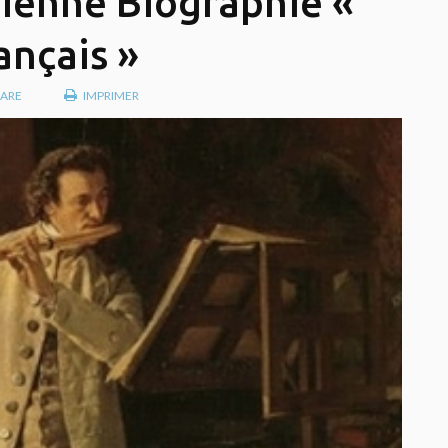
ienne Biographie «
ançais »
ARE
IMPRIMER