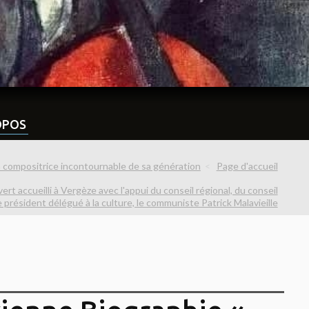
OPOS
n compositrice incontournable de sa génération
Page d'accueil
ert accueilli à Vergèze avec l'appui du conseil régional, du conseil
président délégué à la culture, le communiste Patrick Malavieille