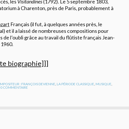
ccès, les
Visitandines
(1792). Le 5 septembre 1803,
torium à Charenton, près de Paris, probablement à
zart
Français (il fut, à quelques années près, le
al) et il a laissé de nombreuses compositions pour
s de l’oubli grâce au travail du flûtiste français Jean-
 1960.
te biographie]]]
MPOSITEUR : FRANÇOIS DEVIENNE
,
LA PÉRIODE CLASSIQUE
,
MUSIQUE
,
0
COMMENTAIRE