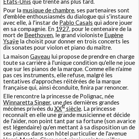
États-Unis
que trente ans plus tard.
Pour la
musique de chambre
, ses partenaires sont
d'emblée enthousiasmés du dialogue qui s'instaure
avec elle, à l'instar de
Pablo Casals
qui adore jouer
en sa compagnie. En
1927
, pour le centenaire de la
mort de
Beethoven
, le grand violoniste
Eugène
Ysaÿe
la choisit pour donner en trois concerts les
dix sonates pour violon et piano du maître.
La maison
Gaveau
lui propose de prendre en charge
toute sa carrière à l'unique condition qu'elle ne joue
que sur les pianos de la marque. Comme elle n'aime
pas ces instruments, elle refuse, malgré les
tentatives d'approches réitérées de la marque
française qui, ainsi éconduite, finira par renoncer.
Elle rencontre la princesse de Polignac, née
Winnaretta Singer
, une des dernières grandes
e
mécènes privées du
XX
siècle
. La princesse
reconnaît en elle une grande musicienne et décide
de l'aider, non point tant par sa fortune (son avarice
est légendaire) qu'en mettant à sa disposition un de
ses pianos dans son hôtel particulier de l'avenue