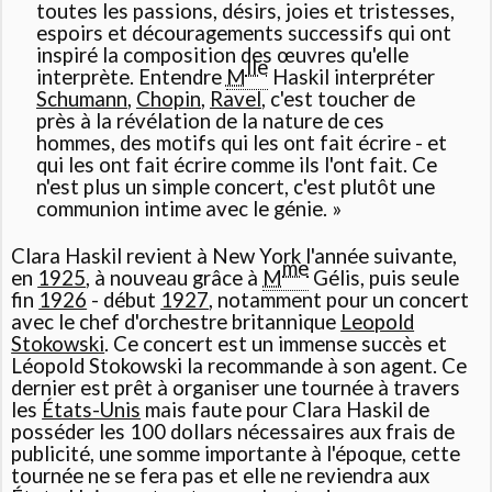
toutes les passions, désirs, joies et tristesses,
espoirs et découragements successifs qui ont
inspiré la composition des œuvres qu'elle
lle
interprète. Entendre
M
Haskil interpréter
Schumann
,
Chopin
,
Ravel
, c'est toucher de
près à la révélation de la nature de ces
hommes, des motifs qui les ont fait écrire - et
qui les ont fait écrire comme ils l'ont fait. Ce
n'est plus un simple concert, c'est plutôt une
communion intime avec le génie. »
Clara Haskil revient à New York l'année suivante,
me
en
1925
, à nouveau grâce à
M
Gélis, puis seule
fin
1926
- début
1927
, notamment pour un concert
avec le chef d'orchestre britannique
Leopold
Stokowski
. Ce concert est un immense succès et
Léopold Stokowski la recommande à son agent. Ce
dernier est prêt à organiser une tournée à travers
les
États-Unis
mais faute pour Clara Haskil de
posséder les 100 dollars nécessaires aux frais de
publicité, une somme importante à l'époque, cette
tournée ne se fera pas et elle ne reviendra aux