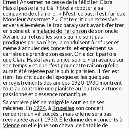
Ernest Ansermet ne cesse de la féliciter. Clara
Haskil passe la nuit à l'hôtel à répéter à sa
compagne de chambre : « N'est-ce pas, il est furieux
Monsieur Ansermet ? ». Cette critique excessive
envers elle-même, le trac paralysant avant d'entrer
en scène et la
maladie de Parkinson
de son oncle
Avram, qui refuse les soins qui ne sont pas
prodigués par sa nièce, la conduisent à refuser et
même à annuler des concerts, et empêchent sa
carrière de prendre son essor. On a écrit parfois
que Clara Haskil avait un jeu sobre, « en avance sur
son temps » et que c'est pour cette raison qu'elle
aurait été rejetée par le public parisien. Il n'en est
rien : les critiques de l'époque et les quelques
enregistrements des
années 1920
-
1930
montrent
tout au contraire une pianiste au jeu très virtuose,
passionné et d'essence romantique.
Sa carrière piétine malgré le soutien de ses
mécènes. En
1924
, à
Bruxelles
son concert
rencontre un vif succès... mais elle ne sera pas
réengagée avant
1930
. Elle donne deux concerts à
Vienne
où elle joue son cheval de bataille de