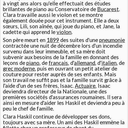
à vingt ans alors qu'elle effectuait des études
brillantes de piano au Conservatoire de
Bucarest
.
Clara travaille aussi le violon et se montre
également douée pour cet instrument. Elle a deux
sœurs, Lili, son aînée, qui joue du piano, et Jane, la
cadette qui apprend le
violon
.
Son père meurt en
1899
des suites d'une
pneumonie
contractée une nuit de décembre lors d'un incendie
survenu dans leur immeuble, et sa mère doit
subvenir aux besoins de la famille en donnant des
leçons de
piano
, de
français
, d'
allemand
, d'
italien
, de
grec moderne
, puis en ouvrant un petit atelier de
couture pour rester auprès de ses enfants. Mais
son travail ne suffit pas et la famille survit grâce à
l'aide d'un de ses frères, Isaac.
Actuaire
, Isaac
deviendra directeur de la Nationale, une des
premières sociétés d'assurances roumaines. Il sera
ainsi en mesure d'aider les Haskil et deviendra peu à
peu le chef de famille.
Clara Haskil continue de développer ses dons,
toujours avec sa mère. Un ami des Haskil emmène la