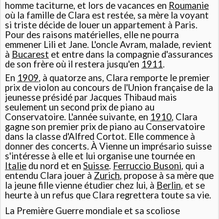
homme taciturne, et lors de vacances en
Roumanie
où la famille de Clara est restée, sa mère la voyant
si triste décide de louer un appartement à Paris.
Pour des raisons matérielles, elle ne pourra
emmener Lili et Jane. L'oncle Avram, malade, revient
à
Bucarest
et entre dans la compagnie d'assurances
de son frère où il restera jusqu'en
1911
.
En
1909
, à quatorze ans, Clara remporte le premier
prix de violon au concours de l'Union française de la
jeunesse présidé par Jacques Thibaud mais
seulement un second prix de piano au
Conservatoire. L'année suivante, en
1910
, Clara
gagne son premier prix de piano au Conservatoire
dans la classe d'Alfred Cortot
. Elle commence à
donner des concerts. À Vienne un imprésario suisse
s'intéresse à elle et lui organise une tournée en
Italie
du nord et en
Suisse
.
Ferruccio Busoni
, qui a
entendu Clara jouer à
Zurich
, propose à sa mère que
la jeune fille vienne étudier chez lui, à
Berlin
, et se
heurte à un refus que Clara regrettera toute sa vie.
La Première Guerre mondiale et sa scoliose