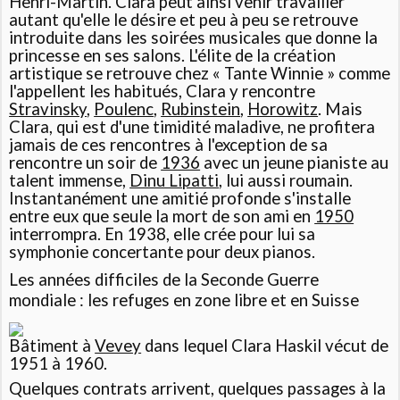
Henri-Martin
. Clara peut ainsi venir travailler
autant qu'elle le désire et peu à peu se retrouve
introduite dans les soirées musicales que donne la
princesse en ses salons. L'élite de la création
artistique se retrouve chez « Tante Winnie » comme
l'appellent les habitués, Clara y rencontre
Stravinsky
,
Poulenc
,
Rubinstein
,
Horowitz
. Mais
Clara, qui est d'une timidité maladive, ne profitera
jamais de ces rencontres à l'exception de sa
rencontre un soir de
1936
avec un jeune pianiste au
talent immense,
Dinu Lipatti
, lui aussi roumain.
Instantanément une amitié profonde s'installe
entre eux que seule la mort de son ami en
1950
interrompra. En 1938, elle crée pour lui sa
symphonie concertante pour deux pianos.
Les années difficiles de la Seconde Guerre
mondiale : les refuges en zone libre et en Suisse
Bâtiment à
Vevey
dans lequel Clara Haskil vécut de
1951 à 1960.
Quelques contrats arrivent, quelques passages à la