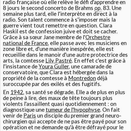
radio française où elle relève le défi d'apprendre en
8 jours le second concerto de Brahms
op.
83. Une
semaine plus tard, elle l'interprète en direct à la
radio. Son talent commence à s'imposer mais la
guerre vient tout remettre en question. Clara
Haskil est de confession juive et doit se cacher.
Grâce à sa sœur Jane membre de l'
Orchestre
national de France
, elle passe avec les musiciens en
zone libre et, d'une manière inespérée, elle est
recueillie dans le manoir d'une autre protectrice des
arts, la comtesse
Lily Pastré
. En effet c'est grâce à
l'insistance de
Youra Guller
, une camarade de
conservatoire, que Clara est hébergée dans la
propriété de la comtesse à
Montredon
déjà
suroccupée par des exilés et des fugitifs.
En
1942
, sa santé se dégrade. Elle a de plus en plus
de peine à lire, des maux de tête toujours plus
violents l'assaillent quasi quotidiennement : on
diagnostique une
tumeur de l'hypophyse
. On fait
venir de
Paris
un disciple du premier grand neuro-
chirurgien qui accepte de ne pas être payé pour son
opération et ne demande qu'à être défrayé pour le