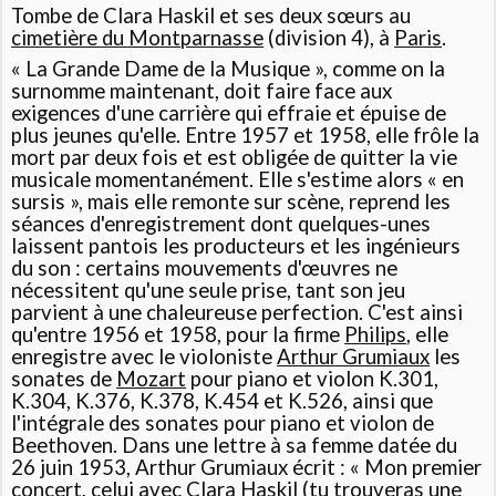
Tombe de Clara Haskil et ses deux sœurs au
cimetière du Montparnasse
(division 4), à
Paris
.
« La Grande Dame de la Musique »
, comme on la
surnomme maintenant, doit faire face aux
exigences d'une carrière qui effraie et épuise de
plus jeunes qu'elle. Entre 1957 et 1958, elle frôle la
mort par deux fois et est obligée de quitter la vie
musicale momentanément. Elle s'estime alors « en
sursis », mais elle remonte sur scène, reprend les
séances d'enregistrement dont quelques-unes
laissent pantois les producteurs et les ingénieurs
du son : certains mouvements d'œuvres ne
nécessitent qu'une seule prise, tant son jeu
parvient à une chaleureuse perfection. C'est ainsi
qu'entre 1956 et 1958, pour la firme
Philips
, elle
enregistre avec le violoniste
Arthur Grumiaux
les
sonates de
Mozart
pour piano et violon K.301,
K.304, K.376, K.378, K.454 et K.526, ainsi que
l'intégrale des sonates pour piano et violon de
Beethoven. Dans une lettre à sa femme datée du
26 juin 1953, Arthur Grumiaux écrit :
« Mon premier
concert, celui avec Clara Haskil (tu trouveras une