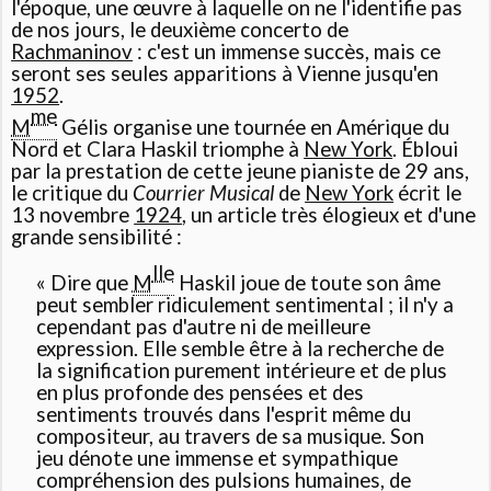
l'époque, une œuvre à laquelle on ne l'identifie pas
de nos jours, le deuxième concerto de
Rachmaninov
: c'est un immense succès, mais ce
seront ses seules apparitions à Vienne jusqu'en
1952
.
me
M
Gélis organise une tournée en Amérique du
Nord et Clara Haskil triomphe à
New York
. Ébloui
par la prestation de cette jeune pianiste de 29 ans,
le critique du
Courrier Musical
de
New York
écrit le
13 novembre
1924
, un article très élogieux et d'une
grande sensibilité :
lle
« Dire que
M
Haskil joue de toute son âme
peut sembler ridiculement sentimental ; il n'y a
cependant pas d'autre ni de meilleure
expression. Elle semble être à la recherche de
la signification purement intérieure et de plus
en plus profonde des pensées et des
sentiments trouvés dans l'esprit même du
compositeur, au travers de sa musique. Son
jeu dénote une immense et sympathique
compréhension des pulsions humaines, de