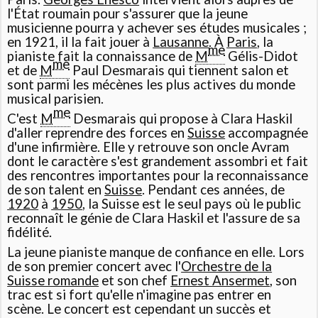
l'État roumain pour s'assurer que la jeune
musicienne pourra y achever ses études musicales ;
en 1921, il la fait jouer à
Lausanne
. À
Paris
, la
me
pianiste fait la connaissance de
M
Gélis-Didot
me
et de
M
Paul Desmarais qui tiennent salon et
sont parmi les mécènes les plus actives du monde
musical parisien.
me
C'est
M
Desmarais qui propose à Clara Haskil
d'aller reprendre des forces en
Suisse
accompagnée
d'une infirmière. Elle y retrouve son oncle Avram
dont le caractère s'est grandement assombri et fait
des rencontres importantes pour la reconnaissance
de son talent en
Suisse
. Pendant ces années, de
1920
à
1950
, la Suisse est le seul pays où le public
reconnaît le génie de Clara Haskil et l'assure de sa
fidélité.
La jeune pianiste manque de confiance en elle. Lors
de son premier concert avec l'
Orchestre de la
Suisse romande
et son chef
Ernest Ansermet
, son
trac est si fort qu'elle n'imagine pas entrer en
scène. Le concert est cependant un succès et