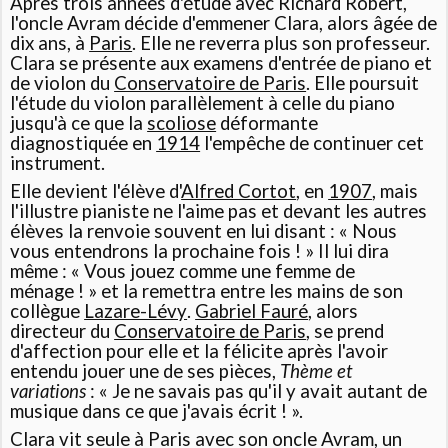
Après trois années d'étude avec Richard Robert,
l'oncle Avram décide d'emmener Clara, alors âgée de
dix ans, à
Paris
. Elle ne reverra plus son professeur.
Clara se présente aux examens d'entrée de piano et
de violon du
Conservatoire de Paris
. Elle poursuit
l'étude du violon parallèlement à celle du piano
jusqu'à ce que la
scoliose
déformante
diagnostiquée en
1914
l'empêche de continuer cet
instrument.
Elle devient l'élève d'
Alfred Cortot
, en
1907
, mais
l'illustre pianiste ne l'aime pas et devant les autres
élèves la renvoie souvent en lui disant : « Nous
vous entendrons la prochaine fois ! » Il lui dira
même : « Vous jouez comme une femme de
ménage ! » et la remettra entre les mains de son
collègue
Lazare-Lévy
.
Gabriel Fauré
, alors
directeur du
Conservatoire de Paris
, se prend
d'affection pour elle et la félicite après l'avoir
entendu jouer une de ses pièces,
Thème et
variations
: « Je ne savais pas qu'il y avait autant de
musique dans ce que j'avais écrit ! ».
Clara vit seule à Paris avec son oncle Avram, un