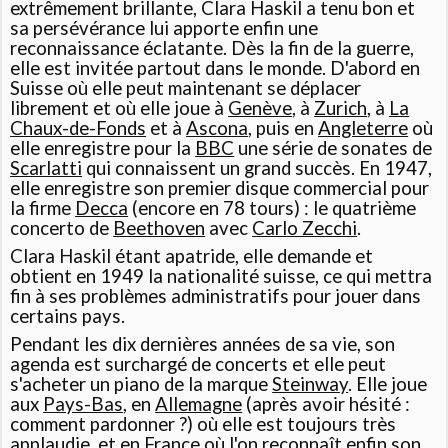
extrêmement brillante, Clara Haskil a tenu bon et
sa persévérance lui apporte enfin une
reconnaissance éclatante. Dès la fin de la guerre,
elle est invitée partout dans le monde. D'abord en
Suisse où elle peut maintenant se déplacer
librement et où elle joue à
Genève
, à
Zurich
, à
La
Chaux-de-Fonds
et à
Ascona
, puis en
Angleterre
où
elle enregistre pour la
BBC
une série de sonates de
Scarlatti
qui connaissent un grand succès. En 1947,
elle enregistre son premier disque commercial pour
la firme
Decca
(encore en 78 tours) : le quatrième
concerto de
Beethoven
avec
Carlo Zecchi
.
Clara Haskil étant apatride, elle demande et
obtient en 1949 la nationalité suisse, ce qui mettra
fin à ses problèmes administratifs pour jouer dans
certains pays
.
Pendant les dix dernières années de sa vie, son
agenda est surchargé de concerts et elle peut
s'acheter un piano de la marque
Steinway
. Elle joue
aux
Pays-Bas
, en
Allemagne
(après avoir hésité :
comment pardonner ?) où elle est toujours très
applaudie, et en France où l'on reconnaît enfin son