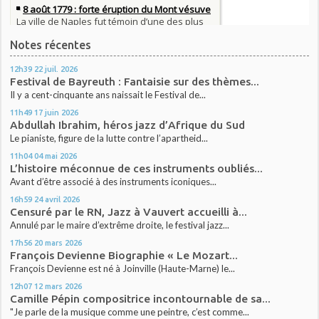
Notes récentes
12h39
22
juil. 2026
Festival de Bayreuth : Fantaisie sur des thèmes...
Il y a cent-cinquante ans naissait le Festival de...
11h49
17
juin 2026
Abdullah Ibrahim, héros jazz d’Afrique du Sud
Le pianiste, figure de la lutte contre l’apartheid...
11h04
04
mai 2026
L’histoire méconnue de ces instruments oubliés...
Avant d’être associé à des instruments iconiques...
16h59
24
avril 2026
Censuré par le RN, Jazz à Vauvert accueilli à...
Annulé par le maire d’extrême droite, le festival jazz...
17h56
20
mars 2026
François Devienne Biographie « Le Mozart...
François Devienne est né à Joinville (Haute-Marne) le...
12h07
12
mars 2026
Camille Pépin compositrice incontournable de sa...
"Je parle de la musique comme une peintre, c’est comme...