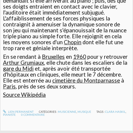
demandait si elle arriverait au piano ; puis, dès que
ses doigts entraient en contact avec le clavier,
l'auditoire était immédiatement subjugué.
L'affaiblissement de ses forces physiques la
contraignit à amenuiser la dynamique sonore de
son jeu qui maintenant s'épanouissait de la nuance
triple piano au simple forte. Elle rejoignit en cela
les moyens sonores d'un
Chopin
dont elle fut une
trop rare et géniale interprète.
En se rendant à
Bruxelles
en
1960
pour y retrouver
Arthur Grumiaux
, elle chute dans les escaliers de la
gare du Midi
et, après avoir été transportée
d'hôpitaux en cliniques, elle meurt le
7 décembre
.
Elle est enterrée au
cimetière du Montparnasse
à
Paris
, près de ses deux sœurs.
Source Wikipédia
LIEN PERMANENT
CATÉGORIES :
MUSICIENNE
,
MUSIQUE
TAGS :
CLARA HASKIL
,
PIANISTE
0
COMMENTAIRE