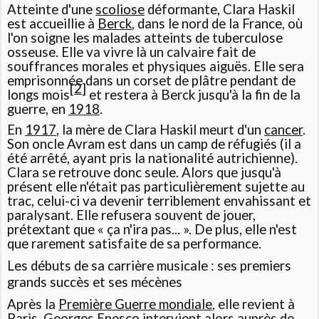
Atteinte d'une
scoliose
déformante, Clara Haskil
est accueillie à
Berck
, dans le nord de la France, où
l'on soigne les malades atteints de tuberculose
osseuse. Elle va vivre là un calvaire fait de
souffrances morales et physiques aiguës. Elle sera
emprisonnée dans un corset de plâtre pendant de
[
2
]
longs mois
et restera à Berck jusqu'à la fin de la
guerre, en
1918
.
En
1917
, la mère de Clara Haskil meurt d'un
cancer
.
Son oncle Avram est dans un camp de réfugiés (il a
été arrêté, ayant pris la nationalité autrichienne).
Clara se retrouve donc seule. Alors que jusqu'à
présent elle n'était pas particulièrement sujette au
trac, celui-ci va devenir terriblement envahissant et
paralysant. Elle refusera souvent de jouer,
prétextant que « ça n'ira pas... ». De plus, elle n'est
que rarement satisfaite de sa performance.
Les débuts de sa carrière musicale : ses premiers
grands succès et ses mécènes
Après la
Première Guerre mondiale
, elle revient à
Paris.
Georges Enesco
intervient alors auprès de