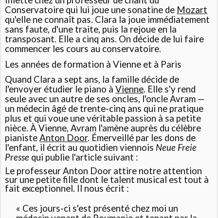
fillette chez un professeur de chant du
Conservatoire qui lui joue une sonatine de
Mozart
qu'elle ne connaît pas. Clara la joue immédiatement
sans faute, d'une traite, puis la rejoue en la
transposant. Elle a cinq ans. On décide de lui faire
commencer les cours au conservatoire.
Les années de formation à Vienne et à Paris
Quand Clara a sept ans, la famille décide de
l'envoyer étudier le piano à
Vienne
. Elle s'y rend
seule avec un autre de ses oncles, l'oncle Avram —
un médecin âgé de trente-cinq ans qui ne pratique
plus et qui voue une véritable passion à sa petite
nièce. À Vienne, Avram l'amène auprès du célèbre
pianiste
Anton Door
. Émerveillé par les dons de
l'enfant, il écrit au quotidien viennois
Neue Freie
Presse
qui publie l'article suivant :
Le professeur Anton Door attire notre attention
sur une petite fille dont le talent musical est tout à
fait exceptionnel. Il nous écrit :
« Ces jours-ci s'est présenté chez moi un
médecin venant de
Roumanie
et tenant par la