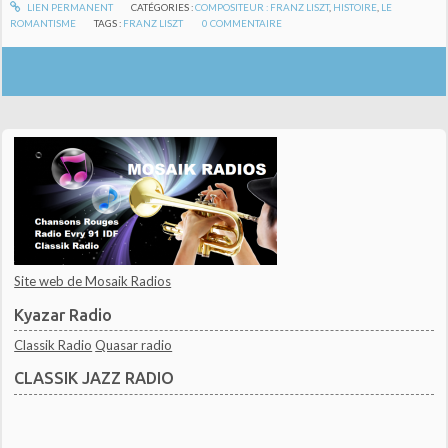
LIEN PERMANENT
CATÉGORIES :
COMPOSITEUR : FRANZ LISZT
,
HISTOIRE
,
LE
ROMANTISME
TAGS :
FRANZ LISZT
0
COMMENTAIRE
Site web de Mosaik Radios
Kyazar Radio
Classik Radio
Quasar radio
CLASSIK JAZZ RADIO