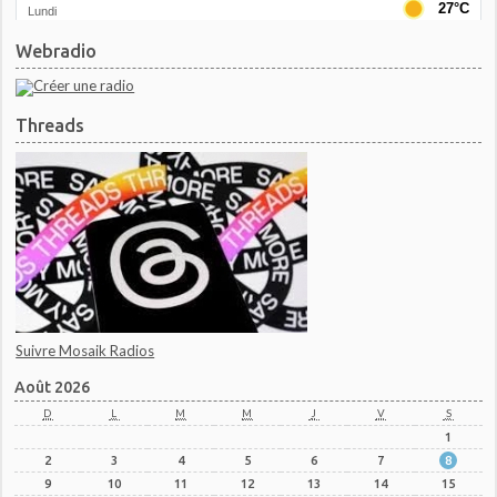
Webradio
Threads
Suivre Mosaik Radios
Août 2026
D
L
M
M
J
V
S
1
2
3
4
5
6
7
8
9
10
11
12
13
14
15