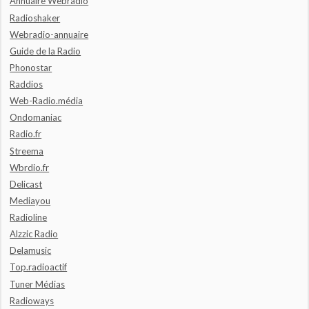
Annuaire Webradio
Radioshaker
Webradio-annuaire
Guide de la Radio
Phonostar
Raddios
Web-Radio.média
Ondomaniac
Radio.fr
Streema
Wbrdio.fr
Delicast
Mediayou
Radioline
Alzzic Radio
Delamusic
Top.radioactif
Tuner Médias
Radioways