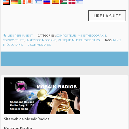
LIRE LA SUITE
LIEN PERMANENT
CATÉGORIES :
COMPOSITEUR : MIKIS THÉODORAKIS
,
COMPOSITEURS
,
LA PÉRIODE MODERNE
,
MUSIQUE
,
MUSIQUES DE FILMS
TAGS :
MIKIS
THÉODORAKIS
0
COMMENTAIRE
Site web de Mosaik Radios
Kyazar Radio