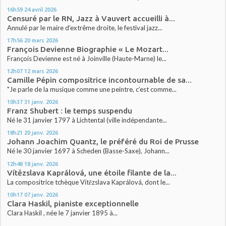
16h59
24
avril 2026
Censuré par le RN, Jazz à Vauvert accueilli à...
Annulé par le maire d’extrême droite, le festival jazz...
17h56
20
mars 2026
François Devienne Biographie « Le Mozart...
François Devienne est né à Joinville (Haute-Marne) le...
12h07
12
mars 2026
Camille Pépin compositrice incontournable de sa...
"Je parle de la musique comme une peintre, c’est comme...
10h37
31
janv. 2026
Franz Shubert : le temps suspendu
Né le 31 janvier 1797 à Lichtental (ville indépendante...
18h21
20
janv. 2026
Johann Joachim Quantz, le préféré du Roi de Prusse
Né le 30 janvier 1697 à Scheden (Basse-Saxe), Johann...
12h48
18
janv. 2026
Vítězslava Kaprálová, une étoile filante de la...
La compositrice tchèque Vítězslava Kaprálová, dont le...
10h17
07
janv. 2026
Clara Haskil, pianiste exceptionnelle
Clara Haskil , née le 7 janvier 1895 à...