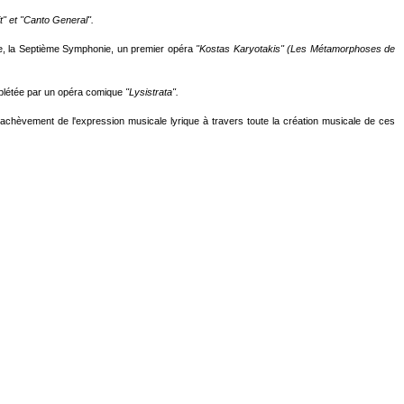
t"
et "Canto General".
e, la Septième Symphonie, un premier opéra
"Kostas Karyotakis" (Les Métamorphoses de
mplétée par un opéra comique
"Lysistrata".
 l'achèvement de l'expression musicale lyrique à travers toute la création musicale de ces