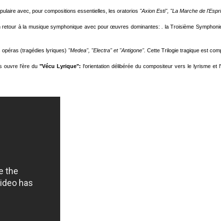
opulaire avec, pour compositions essentielles, les oratorios
"Axion Esti", "La Marche de l'Espri
un retour à la musique symphonique avec pour œuvres dominantes: . la Troisième Symphoni
s opéras (tragédies lyriques)
"Medea", "Electra" et "Antigone".
Cette Trilogie tragique est co
s ouvre l'ère du
"Vécu Lyrique":
l'orientation délibérée du compositeur vers le lyrisme et