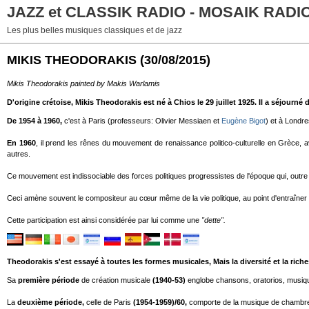
JAZZ et CLASSIK RADIO - MOSAIK RADI
Les plus belles musiques classiques et de jazz
MIKIS THEODORAKIS
(30/08/2015)
Mikis Theodorakis painted by Makis Warlamis
D'origine crétoise, Mikis Theodorakis est né à Chios le 29 juillet 1925. Il a séjourné
De 1954 à 1960,
c'est à Paris (professeurs: Olivier Messiaen et
Eugène Bigot
) et à Londre
En 1960
, il prend les rênes du mouvement de renaissance politico-culturelle en Grèce, 
autres.
Ce mouvement est indissociable des forces politiques progressistes de l'époque qui, outre 
Ceci amène souvent le compositeur au cœur même de la vie politique, au point d'entraîner s
Cette participation est ainsi considérée par lui comme une
"dette".
Theodorakis s'est essayé à toutes les formes musicales, Mais la diversité et la riche
Sa
première période
de création musicale
(1940-53)
englobe chansons, oratorios, musi
La
deuxième période,
celle de Paris
(1954-1959)/60,
comporte de la musique de chambre