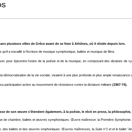
OS
 dans plusieurs villes de Grèce
avant de se fixer à Athènes, où il réside depuis lors.
s qu'il a travaillé à l'écriture de musique symphonique, ballets et musique de films.
avec pour épicentre l'union de la poésie et de la musique, en composant des dizaines de c
la démocratisation de la vie sociale, visaient à une plus profonde et plus ample renaissance 
a participation active au mouvement de résistance contre la dictature militaire
(1967-74).
sse de son œuvre s'étendent également, à la poésie, le récit en prose, la philosophie, l
que de chambre, ballets et œuvres symphoniques. Œuvre maîtresse: la Première Symphonie.
, des ballets et des œuvres smphoniques. Œuvres maîtresses, la
Suite n°1
et et le ballet
"An