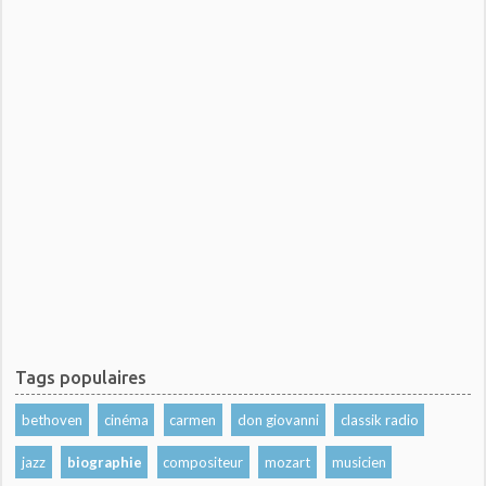
Tags populaires
bethoven
cinéma
carmen
don giovanni
classik radio
jazz
biographie
compositeur
mozart
musicien