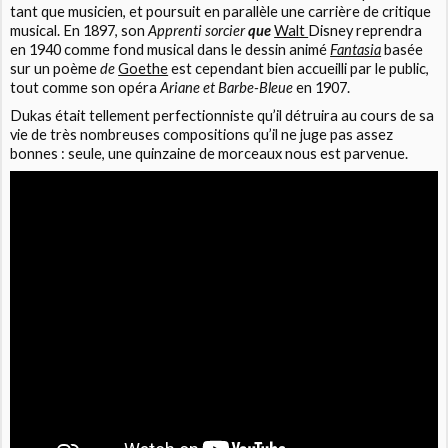
tant que musicien, et poursuit en parallèle une carrière de critique
musical. En 1897, son
Apprenti sorcier
que
Walt
Disney reprendra
en 1940 comme fond musical dans le dessin animé
Fantasia
basée
sur un poème
de
Goethe
est cependant bien accueilli par le public,
tout comme son opéra
Ariane et Barbe-Bleue
en 1907.
Dukas était tellement perfectionniste qu’il détruira au cours de sa
vie de très nombreuses compositions qu’il ne juge pas assez
bonnes : seule, une quinzaine de morceaux nous est parvenue.