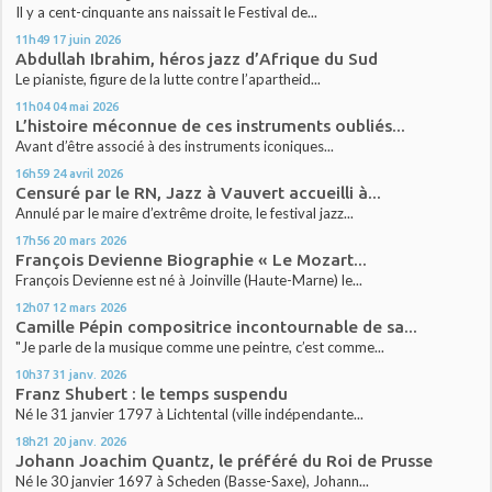
Il y a cent-cinquante ans naissait le Festival de...
11h49
17
juin 2026
Abdullah Ibrahim, héros jazz d’Afrique du Sud
Le pianiste, figure de la lutte contre l’apartheid...
11h04
04
mai 2026
L’histoire méconnue de ces instruments oubliés...
Avant d’être associé à des instruments iconiques...
16h59
24
avril 2026
Censuré par le RN, Jazz à Vauvert accueilli à...
Annulé par le maire d’extrême droite, le festival jazz...
17h56
20
mars 2026
François Devienne Biographie « Le Mozart...
François Devienne est né à Joinville (Haute-Marne) le...
12h07
12
mars 2026
Camille Pépin compositrice incontournable de sa...
"Je parle de la musique comme une peintre, c’est comme...
10h37
31
janv. 2026
Franz Shubert : le temps suspendu
Né le 31 janvier 1797 à Lichtental (ville indépendante...
18h21
20
janv. 2026
Johann Joachim Quantz, le préféré du Roi de Prusse
Né le 30 janvier 1697 à Scheden (Basse-Saxe), Johann...