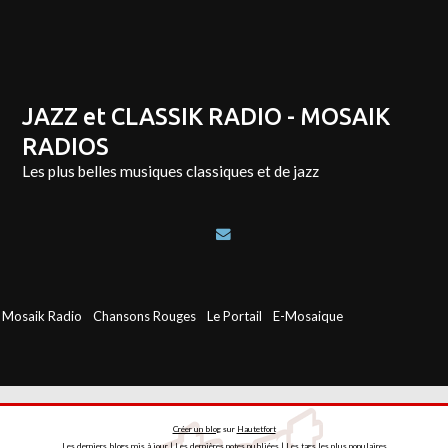
JAZZ et CLASSIK RADIO - MOSAIK
RADIOS
Les plus belles musiques classiques et de jazz
Mosaik Radio
Chansons Rouges
Le Portail
E-Mosaique
Créer un blog
sur
Hautetfort
Les derniers blogs mis à jour
|
Les dernières notes publiées
|
Les tags les plus populaires