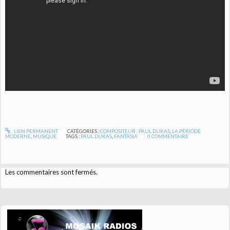
LIEN PERMANENT
CATÉGORIES :
COMPOSITEUR : PAUL DUKAS
,
LA PÉRIODE
MODERNE
,
MUSIQUE
TAGS :
PAUL DUKAS
,
FANTASIA
0
COMMENTAIRE
Les commentaires sont fermés.