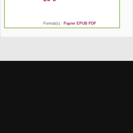
Format(s) :
Papier
EPUB
PDF
Kyazar Radio
Classik Radio
Quasar radio