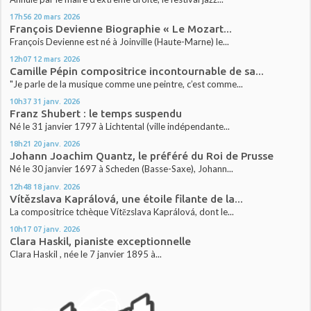
17h56
20
mars 2026
François Devienne Biographie « Le Mozart...
François Devienne est né à Joinville (Haute-Marne) le...
12h07
12
mars 2026
Camille Pépin compositrice incontournable de sa...
"Je parle de la musique comme une peintre, c’est comme...
10h37
31
janv. 2026
Franz Shubert : le temps suspendu
Né le 31 janvier 1797 à Lichtental (ville indépendante...
18h21
20
janv. 2026
Johann Joachim Quantz, le préféré du Roi de Prusse
Né le 30 janvier 1697 à Scheden (Basse-Saxe), Johann...
12h48
18
janv. 2026
Vítězslava Kaprálová, une étoile filante de la...
La compositrice tchèque Vítězslava Kaprálová, dont le...
10h17
07
janv. 2026
Clara Haskil, pianiste exceptionnelle
Clara Haskil , née le 7 janvier 1895 à...