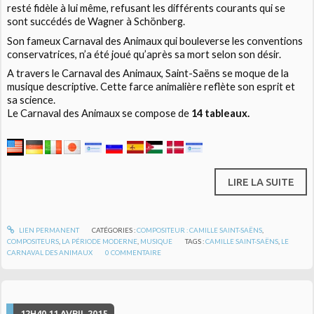
resté fidèle à lui même, refusant les différents courants qui se
sont succédés de Wagner à Schönberg.
Son fameux Carnaval des Animaux qui bouleverse les conventions
conservatrices, n’a été joué qu’après sa mort selon son désir.
A travers le Carnaval des Animaux, Saint-Saëns se moque de la
musique descriptive. Cette farce animalière reflète son esprit et
sa science.
Le Carnaval des Animaux se compose de
14 tableaux.
LIRE LA SUITE
LIEN PERMANENT
CATÉGORIES :
COMPOSITEUR : CAMILLE SAINT-SAËNS
,
COMPOSITEURS
,
LA PÉRIODE MODERNE
,
MUSIQUE
TAGS :
CAMILLE SAINT-SAËNS
,
LE
CARNAVAL DES ANIMAUX
0
COMMENTAIRE
12H40
11
AVRIL 2015