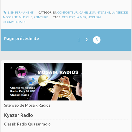
LIEN PERMANENT
CATÉGORIES :
COMPOSITEUR : CAMILLE SAINT-SAËNS
,
LA PÉRIODE
MODERNE
,
MUSIQUE
,
PEINTURE
TAGS :
DEBUSSY
,
LA MER
,
HOKUSAI
0
COMMENTAIRE
Page précédente
1
2
3
Site web de Mosaik Radios
Kyazar Radio
Classik Radio
Quasar radio