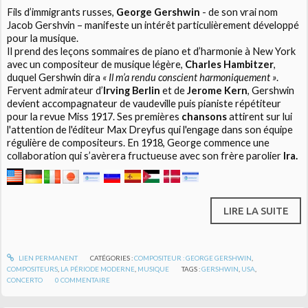
Fils d’immigrants russes,
George Gershwin
- de son vrai nom
Jacob Gershvin – manifeste un intérêt particulièrement développé
pour la musique.
Il prend des leçons sommaires de piano et d’harmonie à New York
avec un compositeur de musique légère,
Charles Hambitzer
,
duquel Gershwin dira
« Il m’a rendu conscient harmoniquement »
.
Fervent admirateur d’
Irving Berlin
et de
Jerome Kern
, Gershwin
devient accompagnateur de vaudeville puis pianiste répétiteur
pour la revue Miss 1917. Ses premières
chansons
attirent sur lui
l'attention de l'éditeur Max Dreyfus qui l'engage dans son équipe
régulière de compositeurs. En 1918, George commence une
collaboration qui s’avèrera fructueuse avec son frère parolier
Ira.
LIRE LA SUITE
LIEN PERMANENT
CATÉGORIES :
COMPOSITEUR : GEORGE GERSHWIN
,
COMPOSITEURS
,
LA PÉRIODE MODERNE
,
MUSIQUE
TAGS :
GERSHWIN
,
USA
,
CONCERTO
0
COMMENTAIRE