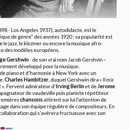
8 - Los Angeles 1937), autodidacte, est le
ique de genre" des années 1920 : sa popularité est
 le jazz, le klezmer ou encore la musique afro-
ante des modèles européens.
ge Gershwin
- de son vrai nom Jacob Gershvin –
ièrement développé pour la musique.
 de piano et d’harmonie à New York avec un
e,
Charles Hambitzer
, duquel Gershwin dira
« Il m’a
 »
. Fervent admirateur d’
Irving Berlin
et de
Jerome
pagnateur de vaudeville puis pianiste répétiteur
premières
chansons
attirent sur lui l'attention de
ngage dans son équipe régulière de compositeurs. En
llaboration qui s’avèrera fructueuse avec son