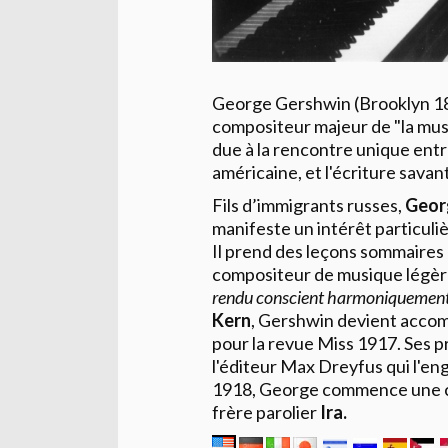
George Gershwin (Brooklyn 189
compositeur majeur de "la mus
due à la rencontre unique entre
américaine, et l'écriture sav
Fils d’immigrants russes,
Geor
manifeste un intérêt particul
Il prend des leçons sommaires
compositeur de musique légèr
rendu conscient harmoniquement
Kern
, Gershwin devient accom
pour la revue Miss 1917. Ses 
l'éditeur Max Dreyfus qui l'e
1918, George commence une co
frère parolier
Ira.