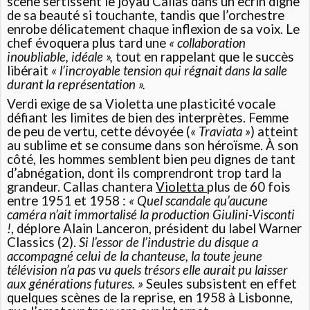
scène sertissent le joyau Callas dans un écrin digne
de sa beauté si touchante, tandis que l’orchestre
enrobe délicatement chaque inflexion de sa voix. Le
chef évoquera plus tard une
« collaboration
inoubliable, idéale »,
tout en rappelant que le succès
libérait
« l’incroyable tension qui régnait dans la salle
durant la représentation ».
Verdi exige de sa Violetta une plasticité vocale
défiant les limites de bien des interprètes. Femme
de peu de vertu, cette dévoyée (
« Traviata »
) atteint
au sublime et se consume dans son héroïsme. À son
côté, les hommes semblent bien peu dignes de tant
d’abnégation, dont ils comprendront trop tard la
grandeur. Callas chantera
Violetta
plus de 60 fois
entre 1951 et 1958 :
« Quel scandale qu’aucune
caméra n’ait immortalisé la production Giulini-Visconti
!
, déplore Alain Lanceron, président du label Warner
Classics (2).
Si l’essor de l’industrie du disque a
accompagné celui de la chanteuse, la toute jeune
télévision n’a pas vu quels trésors elle aurait pu laisser
aux générations futures. »
Seules subsistent en effet
quelques scènes de la reprise, en 1958 à Lisbonne,