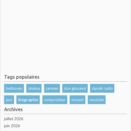
Tags populaires
bethoven
cinéma
carmen
don giovanni
classik radio
jazz
biographie
compositeur
mozart
musicien
Archives
juillet 2026
juin 2026