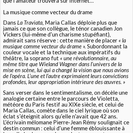
que l’amateur trouvera sur Internet…
La musique comme vecteur du drame
Dans
La Traviata
, Maria Callas déploie plus que
jamais ce que son collègue, le ténor canadien Jon
Vickers (lui-même d’un charisme stupéfiant),
admirait sans réserve : cette manière de placer
« la
musique comme vecteur du drame ».
Subordonnant la
couleur vocale et la technique aux impératifs du
théâtre, la soprano fut
« une révolutionnaire, au
même titre que Wieland Wagner dans l’univers de la
mise en scène, lui qui a changé la vision que nous avions
de l’opéra. L’une et l’autre exprimaient leurs convictions
profondes, leur appropriation intérieure des œuvres. »
Sans verser dans le sentimentalisme, on décèle une
analogie certaine entre le parcours de Violetta,
météore du Paris festif au XIXe siècle, et celui de
Maria Callas, comète dans le ciel lyrique où son
éclat s’éteignit alors qu’elle n’avait que 42 ans.
L’écrivain mélomane Pierre-Jean Rémy soulignait ce
destin commun : celui d’une femme éblouissante à