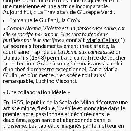
cinq de la centaine de rôles dans lesquels elle fut
une musicienne et une actrice incomparable.
Aujourd’hui, « La Traviata » de Giuseppe Verdi.
Emmanuelle Giuliani,, la Croix
« Comme Norma, Violetta est un personnage noble, car
elle se sacrifie par amour. Elles sont toutes deux
purifiées par leur sacrifice »,
confiait
Maria Callas
(1).
Grisée mais fondamentalement insatisfaite, la
courtisane inspirée de
La Dame aux camélias
selon
Dumas fils (1848) permit à la cantatrice de toucher
la perfection. Grâce à son génie mais aussi à celui
d’un chef d’orchestre exceptionnel, Carlo Maria
Giulini, et d’un metteur en scène tout aussi
remarquable, Luchino Visconti.
« Une collaboration idéale »
En 1955, le public de la Scala de Milan découvre une
artiste mince, flexible, juvénile et mondaine dans le
premier acte, passionnée et déchirée dans le
deuxième, agonisante et abandonnée dans le
troisième. Les tableaux imaginés par le metteur en