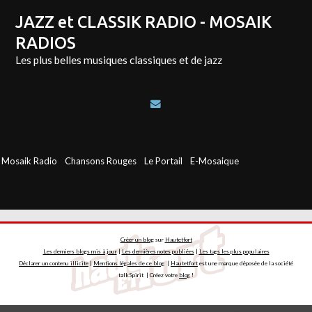
JAZZ et CLASSIK RADIO - MOSAIK
RADIOS
Les plus belles musiques classiques et de jazz
Mosaik Radio
Chansons Rouges
Le Portail
E-Mosaique
Créer un blog
sur
Hautetfort
Les derniers blogs mis à jour
|
Les dernières notes publiées
|
Les tags les plus populaires
Déclarer un contenu illicite
|
Mentions légales de ce blog
|
Hautetfort
est une marque déposée de la société
talkSpirit | Créez votre
blog
!