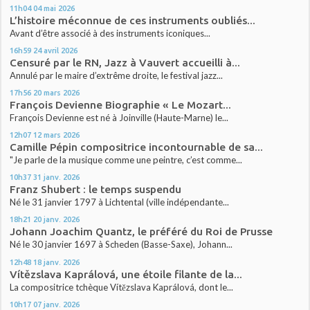
11h04
04
mai 2026
L’histoire méconnue de ces instruments oubliés...
Avant d’être associé à des instruments iconiques...
16h59
24
avril 2026
Censuré par le RN, Jazz à Vauvert accueilli à...
Annulé par le maire d’extrême droite, le festival jazz...
17h56
20
mars 2026
François Devienne Biographie « Le Mozart...
François Devienne est né à Joinville (Haute-Marne) le...
12h07
12
mars 2026
Camille Pépin compositrice incontournable de sa...
"Je parle de la musique comme une peintre, c’est comme...
10h37
31
janv. 2026
Franz Shubert : le temps suspendu
Né le 31 janvier 1797 à Lichtental (ville indépendante...
18h21
20
janv. 2026
Johann Joachim Quantz, le préféré du Roi de Prusse
Né le 30 janvier 1697 à Scheden (Basse-Saxe), Johann...
12h48
18
janv. 2026
Vítězslava Kaprálová, une étoile filante de la...
La compositrice tchèque Vítězslava Kaprálová, dont le...
10h17
07
janv. 2026