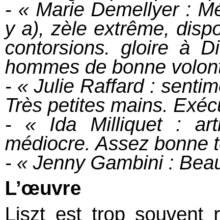
- « Marie Demellyer : Mé
y a), zèle extrême, disp
contorsions. gloire à D
hommes de bonne volont
- « Julie Raffard : senti
Très petites mains. Exécu
- « Ida Milliquet : ar
médiocre. Assez bonne t
- « Jenny Gambini : Beau
L’œuvre
Liszt est trop souvent r