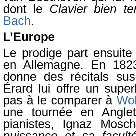
dont le
Clavier bien 
Bach
.
L’Europe
Le prodige part ensuite
en Allemagne. En 1823, 
donne des récitals susc
Érard lui offre un super
pas à le comparer à
Wol
une tournée en Anglet
pianistes, Ignaz Mosch
puissance et sa faculté 