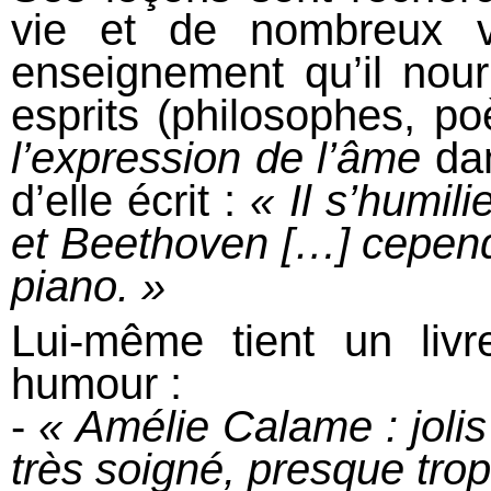
vie et de nombreux vi
enseignement qu’il nour
esprits (philosophes, poè
l’expression de l’âme
dan
d’elle écrit :
« Il s’humi
et Beethoven […] cependa
piano. »
Lui-même tient un liv
humour :
-
« Amélie Calame : jolis 
très soigné, presque tro