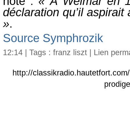
noté :
« À Weimar en 18
déclaration qu’il aspirait 
»
.
Source Symphrozik
12:14 | Tags :
franz liszt
|
Lien perm
http://classikradio.hautetfort.com
prodig