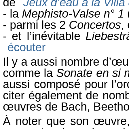
de
Jeux d’eau à la Villa
- la
Mephisto-Valse n° 1
- parmi les 2
Concertos
,
- et l’inévitable
Liebest
écouter
Il y a aussi nombre d’œ
comme la
Sonate en si 
aussi composé pour l’orch
citer également de nomb
œuvres de Bach, Beethov
À noter que son œuvre,