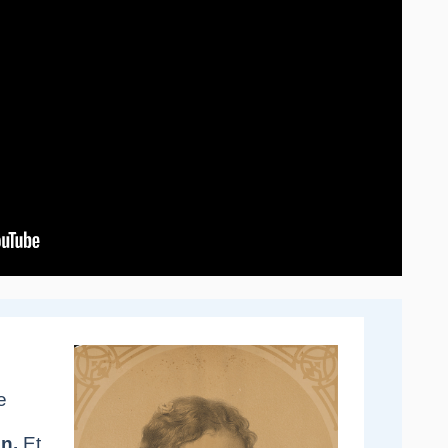
e
n.
Et