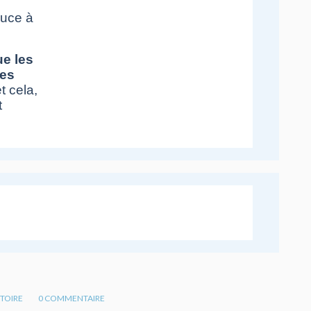
ouce à
ue les
es
et cela,
t
STOIRE
0
COMMENTAIRE