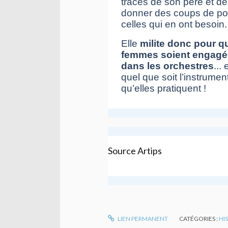
traces de son père et de
donner des coups de p
celles qui en ont besoin.
Elle
milite donc pour q
femmes soient engagé
dans les orchestres
... 
quel que soit l’instrumen
qu’elles pratiquent !
Source Artips
LIEN PERMANENT
CATÉGORIES :
HI