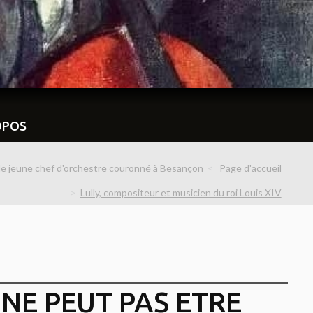
OPOS
e jeune chef d'orchestre couronné à Besançon
Page d'accueil
Lully, compositeur et musicien du roi Louis XIV
NE PEUT PAS ETRE