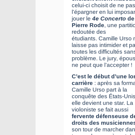
celui-ci choisit de ne pa
l’épargner en lui imposa
jouer le
4e Concerto
de
Pierre Rode
, une partiti
redoutée des
étudiants. Camille Urso 
laisse pas intimider et p
toutes les difficultés san
problème. Le jury, épous
ne peut que l’accepter !
C’est le début d’une l
carrière
: après sa forma
Camille Urso part à la
conquête des États-Uni
elle devient une star. La
violoniste se fait aussi
fervente défenseuse d
droits des musicienne
son tour de marcher dan