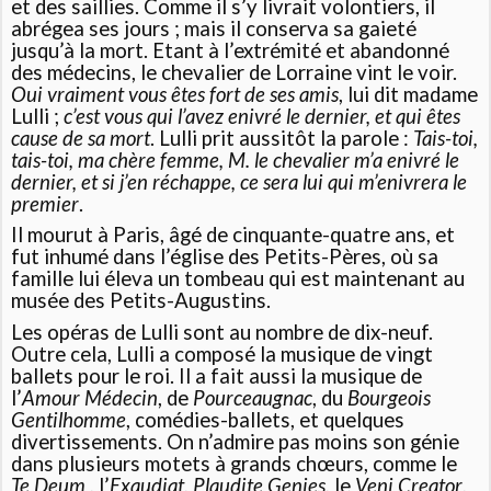
et des saillies. Comme il s’y livrait volontiers, il
abrégea ses jours ; mais il conserva sa gaieté
jusqu’à la mort. Etant à l’extrémité et abandonné
des médecins, le chevalier de Lorraine vint le voir.
Oui vraiment vous êtes fort de ses amis
, lui dit madame
Lulli ;
c’est vous qui l’avez enivré le dernier, et qui êtes
cause de sa mort
. Lulli prit aussitôt la parole :
Tais-toi,
tais-toi, ma chère femme, M. le chevalier m’a enivré le
dernier, et si j’en réchappe, ce sera lui qui m’enivrera le
premier
.
Il mourut à Paris, âgé de cinquante-quatre ans, et
fut inhumé dans l’église des Petits-Pères, où sa
famille lui éleva un tombeau qui est maintenant au
musée des Petits-Augustins.
Les opéras de Lulli sont au nombre de dix-neuf.
Outre cela, Lulli a composé la musique de vingt
ballets pour le roi. Il a fait aussi la musique de
l’
Amour Médecin
, de
Pourceaugnac
, du
Bourgeois
Gentilhomme
, comédies-ballets, et quelques
divertissements. On n’admire pas moins son génie
dans plusieurs motets à grands chœurs, comme le
Te Deum
, l’
Exaudiat
,
Plaudite Genies
, le
Veni Creator
,