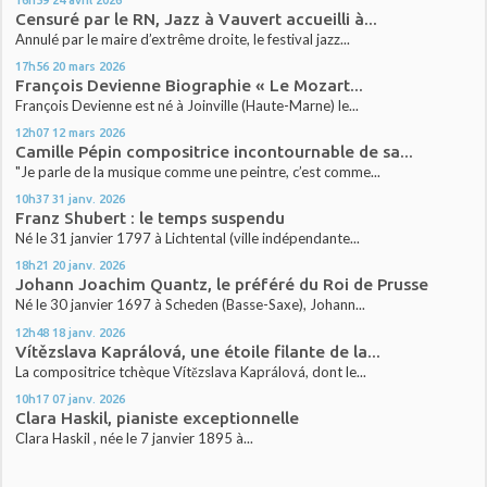
Censuré par le RN, Jazz à Vauvert accueilli à...
Annulé par le maire d’extrême droite, le festival jazz...
17h56
20
mars 2026
François Devienne Biographie « Le Mozart...
François Devienne est né à Joinville (Haute-Marne) le...
12h07
12
mars 2026
Camille Pépin compositrice incontournable de sa...
"Je parle de la musique comme une peintre, c’est comme...
10h37
31
janv. 2026
Franz Shubert : le temps suspendu
Né le 31 janvier 1797 à Lichtental (ville indépendante...
18h21
20
janv. 2026
Johann Joachim Quantz, le préféré du Roi de Prusse
Né le 30 janvier 1697 à Scheden (Basse-Saxe), Johann...
12h48
18
janv. 2026
Vítězslava Kaprálová, une étoile filante de la...
La compositrice tchèque Vítězslava Kaprálová, dont le...
10h17
07
janv. 2026
Clara Haskil, pianiste exceptionnelle
Clara Haskil , née le 7 janvier 1895 à...