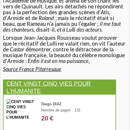
l’Académie de musique, et anima de son chant les
vers de Quinault. Les airs détachés ne répondirent
pas à la perfection des grandes scènes d’
Atis
,
d’
Armide
et de
Roland
; mais le récitatif était si
beau, que Rameau n’a jamais pu l’égaler ;
il me faut
des chanteurs
, disait-il,
et à Lulli des acteurs
.
Lorsque Jean-Jacques Rousseau voulut prouver
que le récitatif de Lulli ne valait rien, on vit l’auteur
de
Castor
démontrer, contre le détracteur de la
musique française, la beauté du célèbre monologue
d’
Armide
:
Enfin il est en ma puissance,
Source France Pitorresque
CENT VINGT CINQ VIES POUR
L'HUMANITE
Diego DIAZ
Nombre de pages : 132
20 €