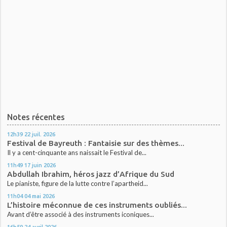
Notes récentes
12h39
22
juil. 2026
Festival de Bayreuth : Fantaisie sur des thèmes...
Il y a cent-cinquante ans naissait le Festival de...
11h49
17
juin 2026
Abdullah Ibrahim, héros jazz d’Afrique du Sud
Le pianiste, figure de la lutte contre l’apartheid...
11h04
04
mai 2026
L’histoire méconnue de ces instruments oubliés...
Avant d’être associé à des instruments iconiques...
16h59
24
avril 2026