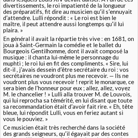
divertissements, le roi impatienté de la longueur
des préparatifs, fit dire au musicien qu’il s’ennuyait
d’attendre. Lulli répondit : « Le roi est bien le
maître, il peut attendre aussi longtemps qu’il lui
plaira. »
En général il avait la répartie très vive : en 1681, on
joua à Saint-Germain la comédie et le ballet du
Bourgeois Gentilhomme, dont il avait composé la
musique : il chanta lui-même le personnage du
muphti ; le roi lui en fit des compliments. « Sire, lui
dit-il , j’avais dessein d’être secrétaire du roi : vos
secrétaires ne voudront plus me recevoir. — Ils ne
voudront plus vous recevoir ! reprit le monarque, ce
sera bien de l’honneur pour eux ; allez, allez, voyez
M. le chancelier ! » Lulli alla trouver M. de Louvois,
qui lui reprocha sa témérité, en lui disant que toute
sa recommandation était d’avoir fait rire. « Eh, tête
bleue, lui répondit Lulli, vous en feriez autant si
vous le pouviez. »
Ce musicien était très recherché dans la société
des grands seigneurs, qu’il égayait par des contes