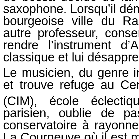
saxophone. Lorsqu’il dém
bourgeoise ville du Ra
autre professeur, conser
rendre l’instrument d
classique et lui désappr
Le musicien, du genre in
et trouve refuge au Cen
(CIM), école éclecti
parisien, oublie de p
conservatoire à rayonnem
La Courneuve où il est m