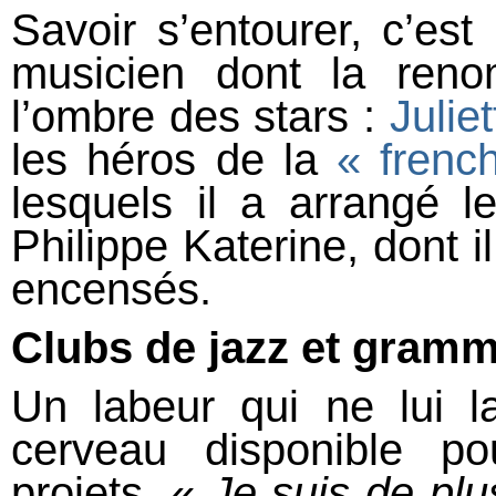
Savoir s’entourer, c’es
musicien dont la reno
l’ombre des stars :
Julie
les héros de la
« frenc
lesquels il a arrangé l
Philippe Katerine, dont i
encensés.
Clubs de jazz et gramm
Un labeur qui ne lui 
cerveau disponible po
projets. «
Je suis de plu