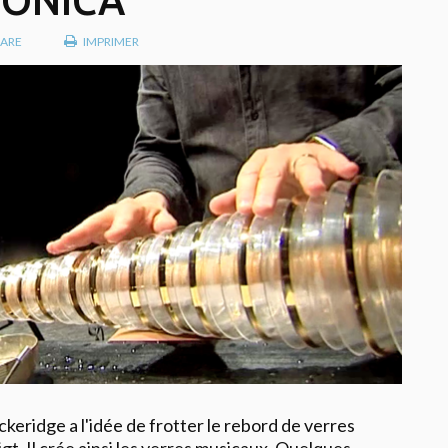
ONICA
ARE
IMPRIMER
ckeridge a l'idée de frotter le rebord de verres
igt. Il crée ainsi les verres musicaux. Quelques