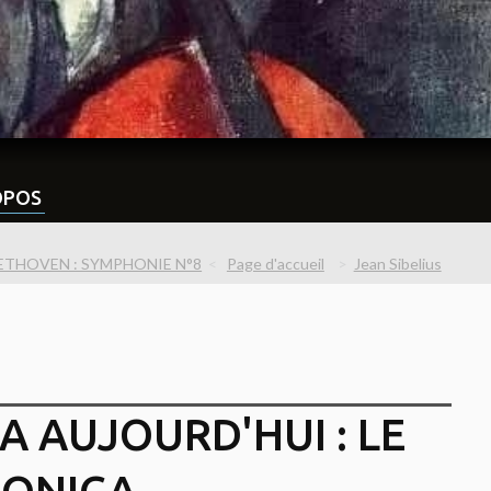
OPOS
ETHOVEN : SYMPHONIE N°8
Page d'accueil
Jean Sibelius
A AUJOURD'HUI : LE