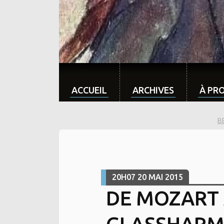
ACCUEIL
ARCHIVES
À PR
B
20H07
20
MAI 2015
DE MOZART 