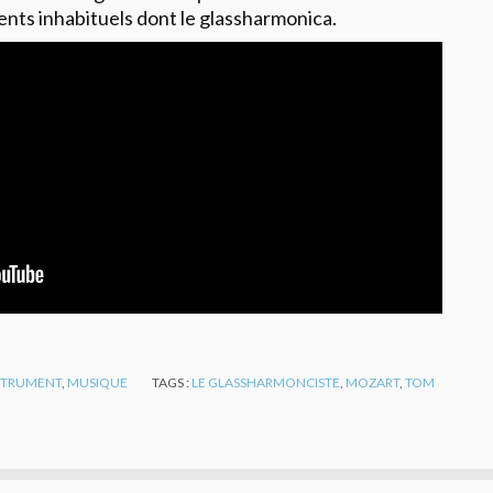
ents inhabituels dont le glassharmonica.
STRUMENT
,
MUSIQUE
TAGS :
LE GLASSHARMONCISTE
,
MOZART
,
TOM