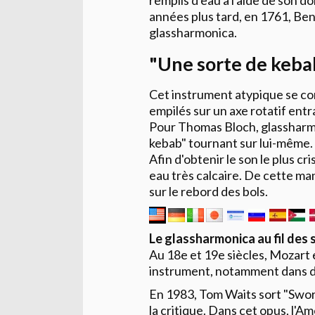
années plus tard, en 1761, Ben
glassharmonica.
"Une sorte de keba
Cet instrument atypique se com
empilés sur un axe rotatif entr
Pour Thomas Bloch, glassharm
kebab" tournant sur lui-même
Afin d'obtenir le son le plus cr
eau très calcaire. De cette man
sur le rebord des bols.
Le glassharmonica au fil des 
Au 18e et 19e siècles, Mozart 
instrument, notamment dans d
En 1983, Tom Waits sort "Swo
la critique. Dans cet opus, l'