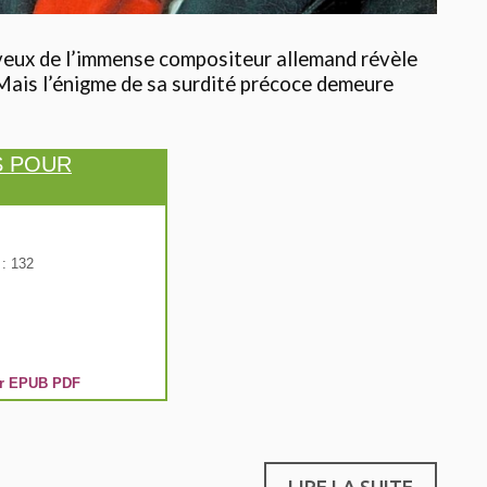
veux de l’immense compositeur allemand révèle
 Mais l’énigme de sa surdité précoce demeure
S POUR
: 132
r
EPUB
PDF
LIRE LA SUITE