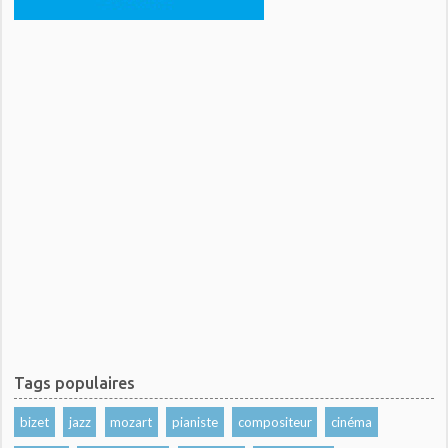
Tags populaires
bizet
jazz
mozart
pianiste
compositeur
cinéma