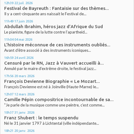
12h39
22
juil. 2026
Festival de Bayreuth : Fantaisie sur des thèmes...
Il y a cent-cinquante ans naissait le Festival de...
11h49
17
juin 2026
Abdullah Ibrahim, héros jazz d’Afrique du Sud
Le pianiste, figure de la lutte contre l’apartheid...
11h04
04
mai 2026
L’histoire méconnue de ces instruments oubliés...
Avant d’être associé à des instruments iconiques...
16h59
24
avril 2026
Censuré par le RN, Jazz à Vauvert accueilli à...
Annulé par le maire d’extrême droite, le festival jazz...
17h56
20
mars 2026
François Devienne Biographie « Le Mozart...
François Devienne est né à Joinville (Haute-Marne) le...
12h07
12
mars 2026
Camille Pépin compositrice incontournable de sa...
"Je parle de la musique comme une peintre, c’est comme...
10h37
31
janv. 2026
Franz Shubert : le temps suspendu
Né le 31 janvier 1797 à Lichtental (ville indépendante...
18h21
20
janv. 2026