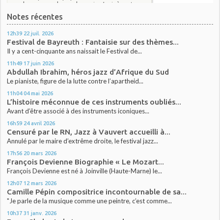
Notes récentes
12h39
22
juil. 2026
Festival de Bayreuth : Fantaisie sur des thèmes...
Il y a cent-cinquante ans naissait le Festival de...
11h49
17
juin 2026
Abdullah Ibrahim, héros jazz d’Afrique du Sud
Le pianiste, figure de la lutte contre l’apartheid...
11h04
04
mai 2026
L’histoire méconnue de ces instruments oubliés...
Avant d’être associé à des instruments iconiques...
16h59
24
avril 2026
Censuré par le RN, Jazz à Vauvert accueilli à...
Annulé par le maire d’extrême droite, le festival jazz...
17h56
20
mars 2026
François Devienne Biographie « Le Mozart...
François Devienne est né à Joinville (Haute-Marne) le...
12h07
12
mars 2026
Camille Pépin compositrice incontournable de sa...
"Je parle de la musique comme une peintre, c’est comme...
10h37
31
janv. 2026