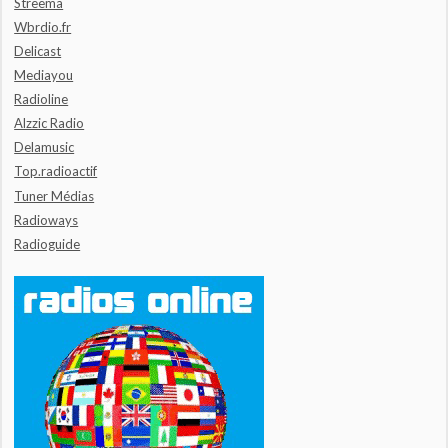
Streema
Wbrdio.fr
Delicast
Mediayou
Radioline
Alzzic Radio
Delamusic
Top.radioactif
Tuner Médias
Radioways
Radioguide