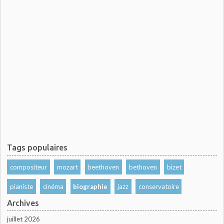
Tags populaires
compositeur
mozart
beethoven
bethoven
bizet
pianiste
cinéma
biographie
jazz
conservatoire
Archives
juillet 2026