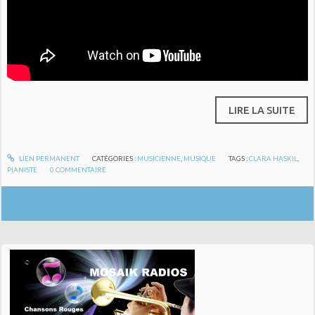
LIRE LA SUITE
LIEN PERMANENT
CATÉGORIES :
MUSICIENNE
,
MUSIQUE
TAGS :
CLARA HASKIL
,
PIANISTE
0
COMMENTAIRE