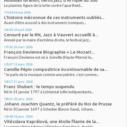
Abdullah Ibrahim, héros jazz d’Afrique du Sud
Le pianiste, figure de la lutte contre l’apartheid...
11h04
04
mai 2026
L’histoire méconnue de ces instruments oubliés...
Avant d’être associé à des instruments iconiques...
16h59
24
avril 2026
Censuré par le RN, Jazz à Vauvert accueilli à...
Annulé par le maire d’extrême droite, le festival jazz...
17h56
20
mars 2026
François Devienne Biographie « Le Mozart...
François Devienne est né à Joinville (Haute-Marne) le...
12h07
12
mars 2026
Camille Pépin compositrice incontournable de sa...
"Je parle de la musique comme une peintre, c’est comme...
10h37
31
janv. 2026
Franz Shubert : le temps suspendu
Né le 31 janvier 1797 à Lichtental (ville indépendante...
18h21
20
janv. 2026
Johann Joachim Quantz, le préféré du Roi de Prusse
Né le 30 janvier 1697 à Scheden (Basse-Saxe), Johann...
12h48
18
janv. 2026
Vítězslava Kaprálová, une étoile filante de la...
La compositrice tchèque Vítězslava Kaprálová, dont le...