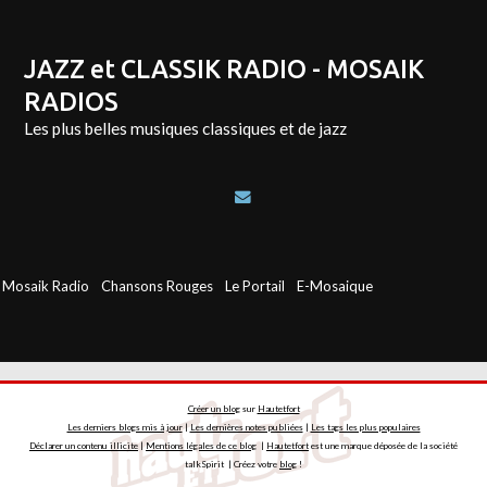
JAZZ et CLASSIK RADIO - MOSAIK
RADIOS
Les plus belles musiques classiques et de jazz
Mosaik Radio
Chansons Rouges
Le Portail
E-Mosaique
Créer un blog
sur
Hautetfort
Les derniers blogs mis à jour
|
Les dernières notes publiées
|
Les tags les plus populaires
Déclarer un contenu illicite
|
Mentions légales de ce blog
|
Hautetfort
est une marque déposée de la société
talkSpirit | Créez votre
blog
!