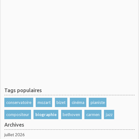
Tags populaires
conservatoire
mozart
bizet
cinéma
pianiste
compositeur
biographie
bethoven
carmen
jazz
Archives
juillet 2026