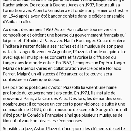
Rachmaninov. De retour à Buenos Aires en 1937, il poursuit sa
formation avec Alberto Ginastera et fonde son premier orchestre
en 1946 après avoir été bandonéoniste dans le célèbre ensemble
d’Aníbal Troïlo.
Au début des années 1950, Astor Piazzolla se tourne vers la
composition et obtient une bourse du gouvernement français qui
lui permet d’étudier à Paris avec Nadia Boulanger. Cette dernière
l’incitera à rester fidèle à ses racines et à la musique de son pays
natal, le tango. Revenu en Argentine, Piazzolla fonde un quintette
avec lequel il multiplie les concerts et favorise la diffusion du
tango dans le monde entier. En 1967, il compose un l’opéra-tango
Maria de Buenos-Aires en collaboration avec le poète Horacio
Ferrer. Malgré un vif succès à l’étranger, cette œuvre sera
contestée en Amérique du Sud.
Les positions politiques d’Astor Piazzolla lui valent une haine
profonde du gouvernement argentin. En 1971, il s’installe de
nouveau à Paris, à la Cité des Arts. Dès lors, les demandes sont
nombreuses : il compose un concerto pour violoncelle suite à une
commande de l’ONU, écrit la musique de scène de Songe d’une nuit
d’été pour la Comédie Française ainsi que plusieurs musiques de
film qui lui vaudront diverses récompenses.
Sensible au jazz, Astor Piazzolla incorpore des éléments de cette