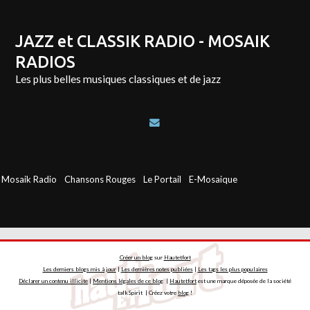
JAZZ et CLASSIK RADIO - MOSAIK
RADIOS
Les plus belles musiques classiques et de jazz
Mosaik Radio
Chansons Rouges
Le Portail
E-Mosaique
Créer un blog
sur
Hautetfort
Les derniers blogs mis à jour
|
Les dernières notes publiées
|
Les tags les plus populaires
Déclarer un contenu illicite
|
Mentions légales de ce blog
|
Hautetfort
est une marque déposée de la société
talkSpirit | Créez votre
blog
!