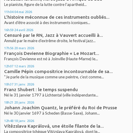
Le pianiste, figure de la lutte contre l’apartheid...
11h04
04
mai 2026
L’histoire méconnue de ces instruments oubliés...
Avant d’être associé à des instruments iconiques...
16h59
24
avril 2026
Censuré par le RN, Jazz à Vauvert accueilli à...
Annulé par le maire d’extrême droite, le festival jazz...
17h56
20
mars 2026
François Devienne Biographie « Le Mozart...
François Devienne est né à Joinville (Haute-Marne) le...
12h07
12
mars 2026
Camille Pépin compositrice incontournable de sa...
"Je parle de la musique comme une peintre, c’est comme...
10h37
31
janv. 2026
Franz Shubert : le temps suspendu
Né le 31 janvier 1797 à Lichtental (ville indépendante...
18h21
20
janv. 2026
Johann Joachim Quantz, le préféré du Roi de Prusse
Né le 30 janvier 1697 à Scheden (Basse-Saxe), Johann...
12h48
18
janv. 2026
Vítězslava Kaprálová, une étoile filante de la...
La compositrice tchèque Vítězslava Kaprálová, dont le...